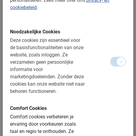
personaliseren.
Lees meer over ons
privacy- en
n.v.t.
cookiebeleid
.
Fietsverhuur in Palma de Mallorca
Eigen tempo en route bepalen? Geen punt. Los van de
fietstochten kun je ook bij ons terecht voor fietsverhuur!
Noodzakelijke Cookies
Comfortabele fietsen.
4.8
(4)
Deze cookies zijn essentieel voor
V.a. € 14,-
de basisfunctionaliteiten van onze
website, zoals inloggen.
Ze
verzamelen geen persoonlijke
informatie voor
Heel goed
marketingdoeleinden.
Zonder deze
5.0
cookies kan onze website niet naar
behoren functioneren.
Dit is wat onze klanten leuk vinden
Comfort Cookies
Palma de Mallorca Fietstocht met Tapas
Comfort cookies verbeteren je
ervaring door voorkeuren zoals
Heiko heeft fantastisch werk geleverd! Ik
taal en regio te onthouden.
Ze
kan de tour, inclusief de heerlijke tapas,