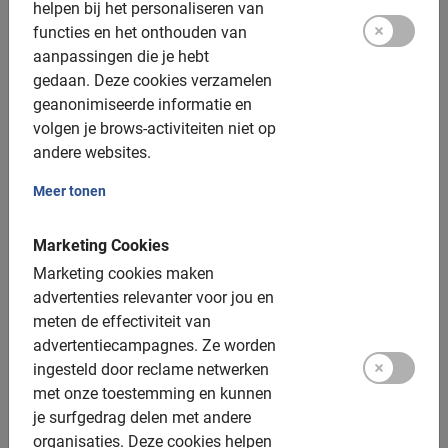
helpen bij het personaliseren van
van harte aanbevelen.
functies en het onthouden van
aanpassingen die je hebt
gedaan.
Deze cookies verzamelen
geanonimiseerde informatie en
Rudolf Weber
volgen je brows-activiteiten niet op
13 oktober 2025
andere websites.
Meer tonen
Marketing Cookies
Nederlandse gidsen in Palma de Mallorca
Marketing cookies maken
Veilig, informatief en sportief
advertenties relevanter voor jou en
De beste tours sinds 2005
meten de effectiviteit van
Boek je tour veilig online
advertentiecampagnes.
Ze worden
ingesteld door reclame netwerken
met onze toestemming en kunnen
Ontdek ons aanbod in
tours in Palma de Mallorca
je surfgedrag delen met andere
hieronder en klik op de link voor meer informatie en het
organisaties.
Deze cookies helpen
maken van een boeking. Onze excursies met gids zijn