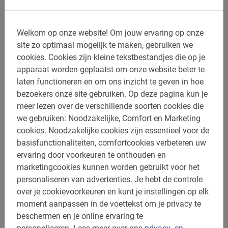
Palma de Mallorca Sunset Fietstour
Krijg een andere kijk op Palma de Mallorca en beleeft de
Welkom op onze website!
Om jouw ervaring op onze
unieke sfeer die de avond met zich meebrengt. Een unieke
site zo optimaal mogelijk te maken, gebruiken we
beleving!
cookies.
Cookies zijn kleine tekstbestandjes die op je
€ 59,-
apparaat worden geplaatst om onze website beter te
laten functioneren en om ons inzicht te geven in hoe
bezoekers onze site gebruiken.
Op deze pagina kun je
meer lezen over de verschillende soorten cookies die
we gebruiken: Noodzakelijke, Comfort en Marketing
cookies.
Noodzakelijke cookies zijn essentieel voor de
basisfunctionaliteiten, comfortcookies verbeteren uw
ervaring door voorkeuren te onthouden en
marketingcookies kunnen worden gebruikt voor het
personaliseren van advertenties.
Je hebt de controle
over je cookievoorkeuren en kunt je instellingen op elk
moment aanpassen in de voettekst om je privacy te
beschermen en je online ervaring te