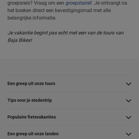
groepsreis? Vraag om een
groepstarief
. Je ontvangt na
het boeken direct een bevestigingsmail met alle
belangrijke informatie.
Je vakantie begint pas echt met een van de tours van
Baja Bikes!
Een greep uit onze tours
Barcelona Panorama tour
Tips voor je stedentrip
Dubai Highlights fietstour
Wat te doen in Amsterdam
Populaire fietsvakanties
Dublin fietstour
Wat te doen in Barcelona
Fietsvakantie Duitsland
Kaapstad Township tour
Een greep uit onze landen
Wat te doen in Berlijn