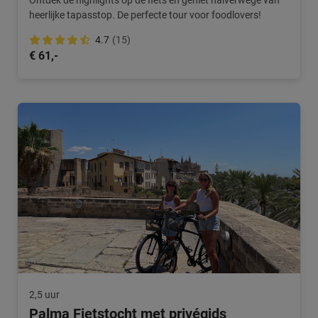
Ontdek de highlights op de fiets en geniet halverwege van
heerlijke tapasstop. De perfecte tour voor foodlovers!
4.7
(15)
€ 61,-
2,5 uur
Palma Fietstocht met privégids