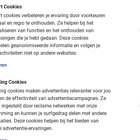
t Cookies
 cookies verbeteren je ervaring door voorkeuren
aal en regio te onthouden.
Ze helpen bij het
aliseren van functies en het onthouden van
singen die je hebt gedaan.
Deze cookies
elen geanonimiseerde informatie en volgen je
ctiviteiten niet op andere websites.
onen
ing Cookies
1,5 à 2 uur
ng cookies maken advertenties relevanter voor jou
les
Parijs Wandeltour
n de effectiviteit van advertentiecampagnes.
Ze
en verken de mooiste plekjes op
Wandel door het hart van Le M
 ingesteld door reclame netwerken met onze
huur.
en ervaar de cultuur en gastro
mming en kunnen je surfgedrag delen met andere
aties.
Deze cookies helpen bij het bieden van
e advertentie-ervaringen.
€ 30,-