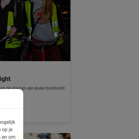
ight
van de stad en een leuke boottocht
s je citytrip!
ogelijk
 op je
n en om