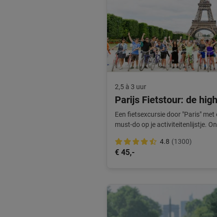
2,5 à 3 uur
Parijs Fietstour: de high
Een fietsexcursie door "Paris" met
must-do op je activiteitenlijstje. O
4.8
(1300)
€ 45,-