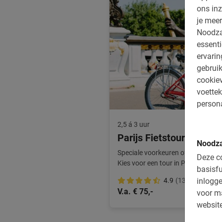
ons inz
je meer
Noodza
essenti
ervari
gebruik
cookiev
voettek
persona
2,5 á 3 uur
Parijs Fietstour Privégi
Noodza
Speciale voorkeuren of graag alle
Deze co
Kies voor een tour in Parijs met N
basisfu
inlogge
4.9
(13)
V.a. € 75,-
voor m
website