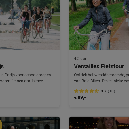
4,5 uur
js
Versailles Fietstour
 in Parijs voor schoolgroepen
Ontdek het wereldberoemde, pra
eraren fietsen gratis mee.
van Baja Bikes. Deze unieke excu
4.7
(10)
€ 89,-