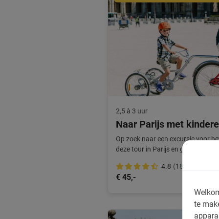
2,5 à 3 uur
Naar Parijs met kinder
Op zoek naar een excursie voor he
deze tour in Parijs en geniet met h
dag.
4.8
(180)
€ 45,-
Welkom
te mak
appara