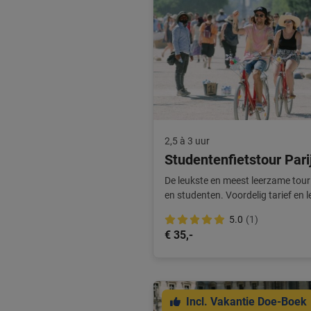
2,5 à 3 uur
Studentenfietstour Pari
De leukste en meest leerzame tour
en studenten. Voordelig tarief en l
5.0
(1)
€ 35,-
Incl. Vakantie Doe-Boek