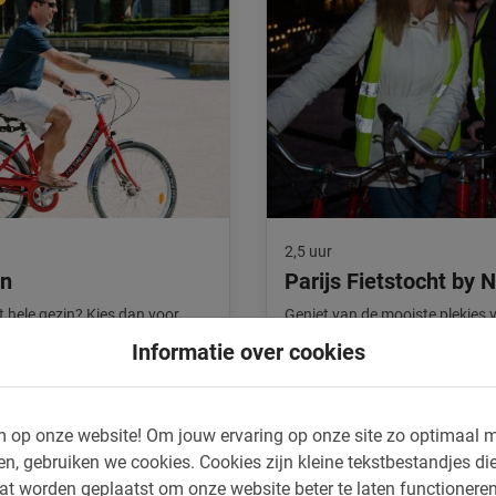
2,5 uur
en
Parijs Fietstocht by N
t hele gezin? Kies dan voor
Geniet van de mooiste plekjes 
ele gezin van een onvergetelijke
op de Seine. Een aanrader tijden
Informatie over cookies
4.8
(13)
€ 39,-
 op onze website!
Om jouw ervaring op onze site zo optimaal m
en, gebruiken we cookies.
Cookies zijn kleine tekstbestandjes die
at worden geplaatst om onze website beter te laten functionere