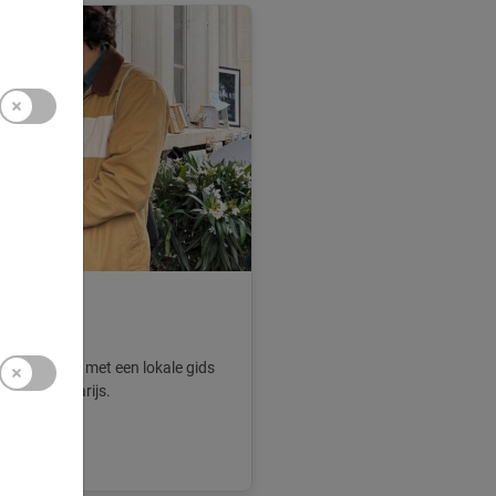
arais samen met een lokale gids
nomie van Parijs.