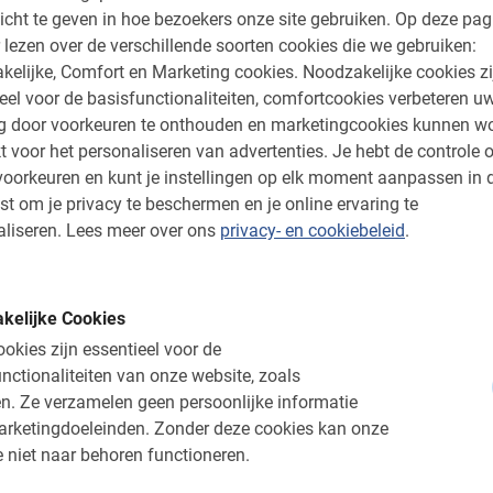
icht te geven in hoe bezoekers onze site gebruiken.
Op deze pag
 lezen over de verschillende soorten cookies die we gebruiken:
kelijke, Comfort en Marketing cookies.
Noodzakelijke cookies zi
eel voor de basisfunctionaliteiten, comfortcookies verbeteren u
ng door voorkeuren te onthouden en marketingcookies kunnen w
t voor het personaliseren van advertenties.
Je hebt de controle o
oorkeuren en kunt je instellingen op elk moment aanpassen in 
st om je privacy te beschermen en je online ervaring te
liseren.
Lees meer over ons
privacy- en cookiebeleid
.
n.v.t.
ds
Fietsen huren in Parij
kelijke Cookies
 aandacht voor je eigen groep?
De stad op je eigen ritme ontde
okies zijn essentieel voor de
ederlandse Privégids.
voordelige tarieven en flexibe
nctionaliteiten van onze website, zoals
n.
Ze verzamelen geen persoonlijke informatie
4.8
(25)
V.a. € 10,-
arketingdoeleinden.
Zonder deze cookies kan onze
 niet naar behoren functioneren.