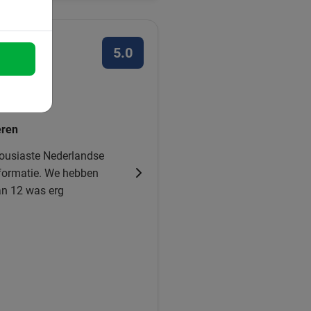
5.0
uk vinden
eren
housiaste Nederlandse
nformatie. We hebben
an 12 was erg