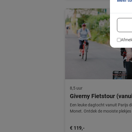
Meer t
Afmel
8,5 uur
Giverny Fietstour (vanui
Een leuke dagtocht vanuit Parijs d
Monet. Ontdek de mooiste plekjes
€ 119,-