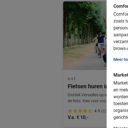
Comfor
Comfort
zoals t
person
aanpas
verzam
brows-a
Meer t
Market
n.v.t.
Marketi
Fietsen huren in Versail
en mete
Ontdek Versailles op eigen houtje 
worden
de fiets. Kies voor voordelige fiets
toeste
organis
4.5
(2)
gericht
V.a. € 10,-