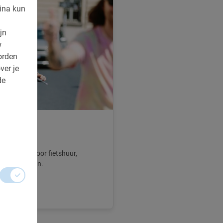
ina kun
jn
w
orden
ver je
de
s
kken? Kies voor fietshuur,
le voorwaarden.