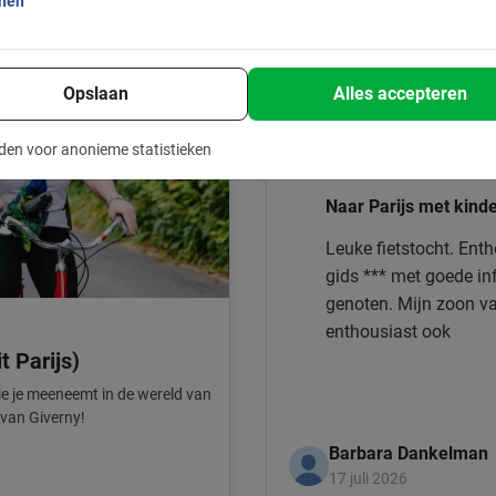
onen
Heel goed
Opslaan
Alles accepteren
den voor anonieme statistieken
Dit is wat onze klanten le
Naar Parijs met kind
Leuke fietstocht. Ent
gids *** met goede i
genoten. Mijn zoon v
enthousiast ook
t Parijs)
ie je meeneemt in de wereld van
 van Giverny!
Barbara Dankelman
17 juli 2026