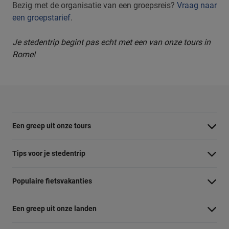
Bezig met de organisatie van een groepsreis?
Vraag naar
een groepstarief
.
Je stedentrip begint pas echt met een van onze tours in
Rome!
Een greep uit onze tours
Barcelona Panorama tour
Tips voor je stedentrip
Dubai Highlights fietstour
Wat te doen in Amsterdam
Populaire fietsvakanties
Dublin fietstour
Wat te doen in Barcelona
Fietsvakantie Duitsland
Kaapstad Township tour
Een greep uit onze landen
Wat te doen in Berlijn
Fietsvakantie Frankrijk
Krakau Highlights fietstour