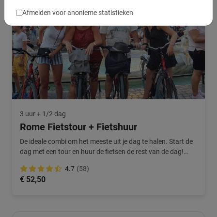
Afmelden voor anonieme statistieken
3 uur + 1/2 dag
Rome Fietstour + Fietshuur
De ideale combi om het meeste uit je dag te halen. Start de
dag met een tour en huur de fietsen de rest van de dag!
Extra voordelig.
4.7
(58)
€ 52,50