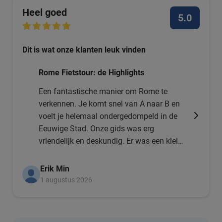
Heel goed
5.0
Dit is wat onze klanten leuk vinden
Rome Fietstour: de Highlights
Een fantastische manier om Rome te
verkennen. Je komt snel van A naar B en
voelt je helemaal ondergedompeld in de
Eeuwige Stad. Onze gids was erg
vriendelijk en deskundig. Er was een klein
ongelukje met een fiets in onze groep,
maar binnen enkele minuten werd er een
Erik Min
nieuwe fiets gebracht. Ik kan dit van harte
1 augustus 2026
aanbevelen!