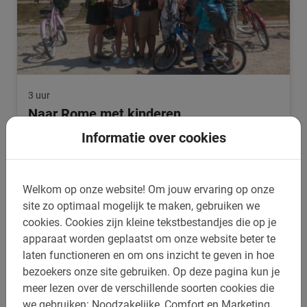
3 uur
Naar Rome met kinderen
Bezoek je binnenkort Rome en reizen de kinderen mee?
Informatie over cookies
Overweeg een fietstour in Rome met Nederlandse gids!
Speciale kinderkorting.
4.7
(175)
€ 42,50
Welkom op onze website!
Om jouw ervaring op onze
site zo optimaal mogelijk te maken, gebruiken we
cookies.
Cookies zijn kleine tekstbestandjes die op je
apparaat worden geplaatst om onze website beter te
laten functioneren en om ons inzicht te geven in hoe
bezoekers onze site gebruiken.
Op deze pagina kun je
meer lezen over de verschillende soorten cookies die
we gebruiken: Noodzakelijke, Comfort en Marketing