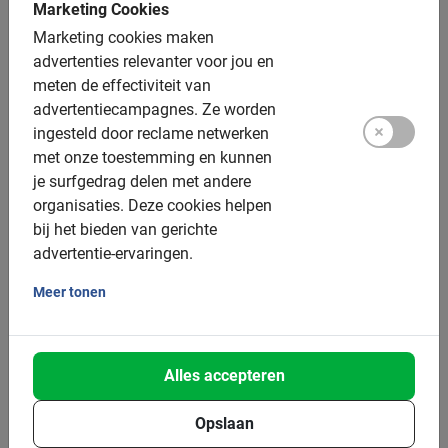
Marketing Cookies
Marketing cookies maken
advertenties relevanter voor jou en
meten de effectiviteit van
advertentiecampagnes.
Ze worden
ingesteld door reclame netwerken
met onze toestemming en kunnen
je surfgedrag delen met andere
organisaties.
Deze cookies helpen
3 uur
bij het bieden van gerichte
Rome Colosseum en Forum Wandeling
advertentie-ervaringen.
Stap in de sporen van de Gladiatoren tijdens deze tour in
Rome door het Colosseum & Forum. Een absolute must als
Meer tonen
je Rome bezoekt.
4.7
(129)
€ 87,50
Alles accepteren
Opslaan