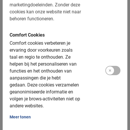
marketingdoeleinden.
Zonder deze
cookies kan onze website niet naar
behoren functioneren.
Comfort Cookies
Comfort cookies verbeteren je
ervaring door voorkeuren zoals
3 uur
taal en regio te onthouden.
Ze
Rome Vaticaan Wandeling
helpen bij het personaliseren van
functies en het onthouden van
Deze tour in Rome is echt een bestseller. Wandelen met een
Nederlandse gids door Vaticaanstad is een onvergetelijke
aanpassingen die je hebt
ervaring.
gedaan.
Deze cookies verzamelen
4.7
(241)
geanonimiseerde informatie en
€ 89,50
volgen je brows-activiteiten niet op
andere websites.
Meer tonen