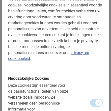
cookies.
Noodzakelijke cookies zijn essentieel voor de
basisfunctionaliteiten, comfortcookies verbeteren uw
ervaring door voorkeuren te onthouden en
marketingcookies kunnen worden gebruikt voor het
personaliseren van advertenties.
Je hebt de controle
over je cookievoorkeuren en kunt je instellingen op elk
moment aanpassen in de voettekst om je privacy te
n.v.t.
Fietsverhuur in Rome
beschermen en je online ervaring te
personaliseren.
Lees meer over ons
privacy- en
Voor elke stedentripper die zich als een local onder de
cookiebeleid
.
Romeinen wil begeven. Kies niet voor een tour in Rome,
maar voor fietshuur.
4.7
(68)
V.a. € 4,-
Noodzakelijke Cookies
Deze cookies zijn essentieel voor
de basisfunctionaliteiten van onze
website, zoals inloggen.
Ze
verzamelen geen persoonlijke
informatie voor