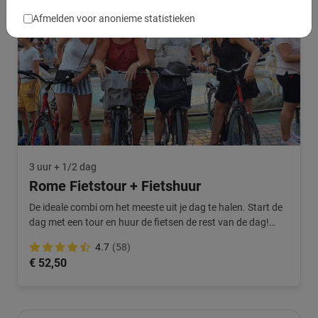
Afmelden voor anonieme statistieken
3 uur + 1/2 dag
Rome Fietstour + Fietshuur
De ideale combi om het meeste uit je dag te halen. Start de
dag met een tour en huur de fietsen de rest van de dag!
Extra voordelig.
4.7
(58)
€ 52,50