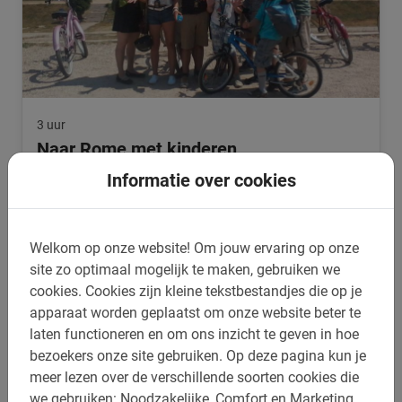
3 uur
Naar Rome met kinderen
Bezoek je binnenkort Rome en reizen de kinderen mee?
Informatie over cookies
Overweeg een fietstour in Rome met Nederlandse gids!
Speciale kinderkorting.
4.7
(175)
€ 42,50
Welkom op onze website!
Om jouw ervaring op onze
site zo optimaal mogelijk te maken, gebruiken we
cookies.
Cookies zijn kleine tekstbestandjes die op je
apparaat worden geplaatst om onze website beter te
laten functioneren en om ons inzicht te geven in hoe
bezoekers onze site gebruiken.
Op deze pagina kun je
meer lezen over de verschillende soorten cookies die
we gebruiken: Noodzakelijke, Comfort en Marketing