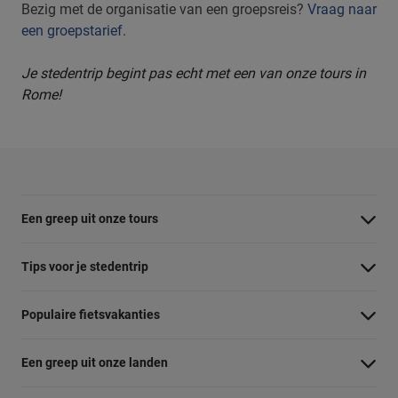
Bezig met de organisatie van een groepsreis?
Vraag naar
een groepstarief
.
Je stedentrip begint pas echt met een van onze tours in
Rome!
Een greep uit onze tours
Barcelona Panorama tour
Tips voor je stedentrip
Dubai Highlights fietstour
Wat te doen in Amsterdam
Populaire fietsvakanties
Dublin fietstour
Wat te doen in Barcelona
Fietsvakantie Duitsland
Kaapstad Township tour
Een greep uit onze landen
Wat te doen in Berlijn
Fietsvakantie Frankrijk
Krakau Highlights fietstour