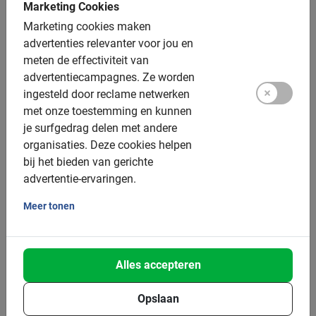
Marketing Cookies
Marketing cookies maken
advertenties relevanter voor jou en
meten de effectiviteit van
advertentiecampagnes.
Ze worden
ingesteld door reclame netwerken
met onze toestemming en kunnen
je surfgedrag delen met andere
organisaties.
Deze cookies helpen
3 uur
bij het bieden van gerichte
Rome Colosseum en Forum Wandeling
advertentie-ervaringen.
Stap in de sporen van de Gladiatoren tijdens deze tour in
Rome door het Colosseum & Forum. Een absolute must als
Meer tonen
je Rome bezoekt.
4.7
(129)
€ 87,50
Alles accepteren
Opslaan