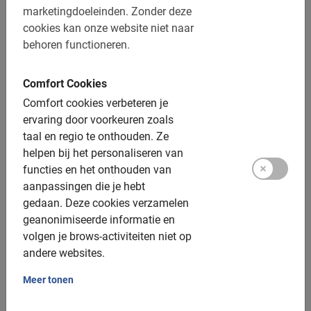
marketingdoeleinden.
Zonder deze
cookies kan onze website niet naar
behoren functioneren.
Comfort Cookies
Comfort cookies verbeteren je
ervaring door voorkeuren zoals
3 uur
taal en regio te onthouden.
Ze
Rome Vaticaan Wandeling
helpen bij het personaliseren van
functies en het onthouden van
Deze tour in Rome is echt een bestseller. Wandelen met een
Nederlandse gids door Vaticaanstad is een onvergetelijke
aanpassingen die je hebt
ervaring.
gedaan.
Deze cookies verzamelen
4.7
(241)
geanonimiseerde informatie en
€ 89,50
volgen je brows-activiteiten niet op
andere websites.
Meer tonen