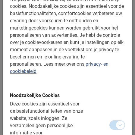
cookies.
Noodzakelijke cookies zijn essentieel voor de
basisfunctionaliteiten, comfortcookies verbeteren uw
ervaring door voorkeuren te onthouden en
marketingcookies kunnen worden gebruikt voor het
personaliseren van advertenties.
Je hebt de controle
over je cookievoorkeuren en kunt je instellingen op elk
moment aanpassen in de voettekst om je privacy te
n.v.t.
Fietsverhuur in Rome
beschermen en je online ervaring te
personaliseren.
Lees meer over ons
privacy- en
Voor elke stedentripper die zich als een local onder de
cookiebeleid
.
Romeinen wil begeven. Kies niet voor een tour in Rome,
maar voor fietshuur.
4.7
(68)
V.a. € 4,-
Noodzakelijke Cookies
Deze cookies zijn essentieel voor
de basisfunctionaliteiten van onze
website, zoals inloggen.
Ze
verzamelen geen persoonlijke
informatie voor