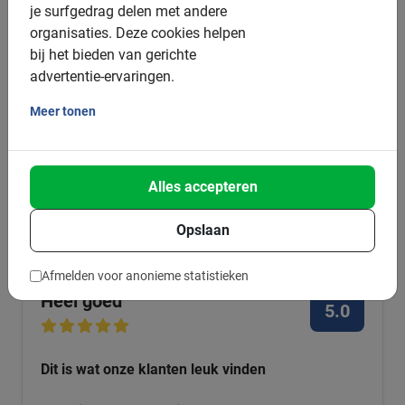
je surfgedrag delen met andere
organisaties.
Deze cookies helpen
bij het bieden van gerichte
advertentie-ervaringen.
3 uur + halve dag
Sevilla Fietstour en Fietshuur
Meer tonen
Geniet na de highlights tour van extra voordelige fietshuur
met deze combinatie. Boek vooraf zodat je zeker bent van
beschikbaarheid.
Alles accepteren
4.5
(11)
€ 45,-
Opslaan
Afmelden voor anonieme statistieken
Heel goed
5.0
Dit is wat onze klanten leuk vinden