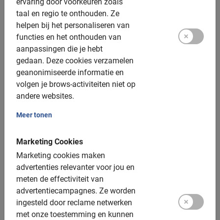
ervaring door voorkeuren zoals
taal en regio te onthouden.
Ze
helpen bij het personaliseren van
n.v.t.
functies en het onthouden van
Fietsverhuur in Sevilla
aanpassingen die je hebt
gedaan.
Deze cookies verzamelen
Naast de tours in Sevilla bieden we ook fietsverhuur aan.
geanonimiseerde informatie en
Huur een fiets en ga zelf op pad. Voor de zelfstandige
volgen je brows-activiteiten niet op
citytrippers.
4.8
(37)
andere websites.
V.a. € 12,-
Meer tonen
Marketing Cookies
Marketing cookies maken
advertenties relevanter voor jou en
meten de effectiviteit van
advertentiecampagnes.
Ze worden
ingesteld door reclame netwerken
met onze toestemming en kunnen