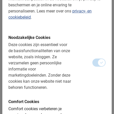
beschermen en je online ervaring te
personaliseren.
Lees meer over ons
privacy- en
3 uur
cookiebeleid
.
Sevilla Studentenfietstour
De ideale excursie voor schoolgroepen. Speciale
groepskorting en docenten fietsen gratis. De leukste &
Noodzakelijke Cookies
meest leerzame activiteit.
Deze cookies zijn essentieel voor
€ 27,50
de basisfunctionaliteiten van onze
website, zoals inloggen.
Ze
verzamelen geen persoonlijke
informatie voor
marketingdoeleinden.
Zonder deze
cookies kan onze website niet naar
behoren functioneren.
Comfort Cookies
Comfort cookies verbeteren je