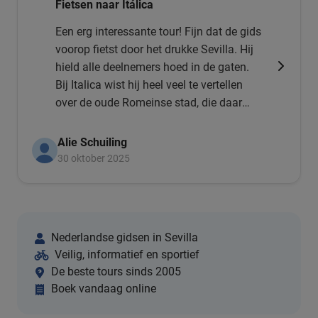
Fietsen naar Itálica
Een erg interessante tour! Fijn dat de gids
voorop fietst door het drukke Sevilla. Hij
hield alle deelnemers hoed in de gaten.
Bij Italica wist hij heel veel te vertellen
over de oude Romeinse stad, die daar
ooit in volle glorie stond. Heel erg leuk,
we zouden een volgende keer weer
Alie Schuiling
meegaan!
30 oktober 2025
Nederlandse gidsen in Sevilla
Veilig, informatief en sportief
De beste tours sinds 2005
Boek vandaag online