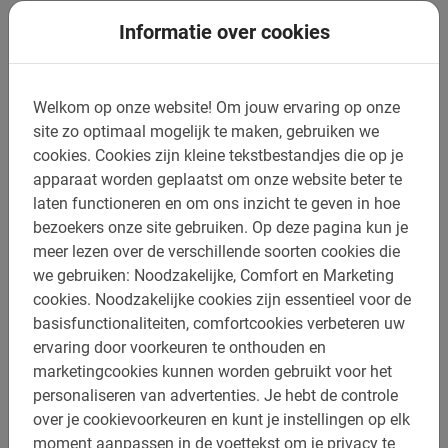
5 uur
Informatie over cookies
Fietsen naar Itálica
Ontdek de ruïnes van Itálica en maak kennis met de dorpen
en tradities van Camas en Santiponce. Tip voor Games of
Welkom op onze website!
Om jouw ervaring op onze
Thrones fans!
site zo optimaal mogelijk te maken, gebruiken we
5.0
(14)
cookies.
Cookies zijn kleine tekstbestandjes die op je
€ 45,-
apparaat worden geplaatst om onze website beter te
laten functioneren en om ons inzicht te geven in hoe
bezoekers onze site gebruiken.
Op deze pagina kun je
meer lezen over de verschillende soorten cookies die
we gebruiken: Noodzakelijke, Comfort en Marketing
cookies.
Noodzakelijke cookies zijn essentieel voor de
basisfunctionaliteiten, comfortcookies verbeteren uw
ervaring door voorkeuren te onthouden en
marketingcookies kunnen worden gebruikt voor het
personaliseren van advertenties.
Je hebt de controle
over je cookievoorkeuren en kunt je instellingen op elk
moment aanpassen in de voettekst om je privacy te