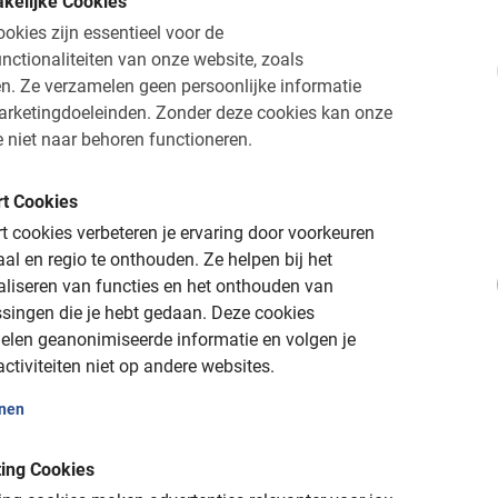
kelijke Cookies
okies zijn essentieel voor de
n
nctionaliteiten van onze website, zoals
n.
Ze verzamelen geen persoonlijke informatie
arketingdoeleinden.
Zonder deze cookies kan onze
t één van onze
tours in Verona
. Deze romantische stad kennen w
 niet naar behoren functioneren.
n kunst en architectuur komen hier volop aan hun trekken, want
el wat magnifieke kunst in het straatbeeld geplaatst. Spring op
t Cookies
 cookies verbeteren je ervaring door voorkeuren
aal en regio te onthouden.
Ze helpen bij het
aliseren van functies en het onthouden van
singen die je hebt gedaan.
Deze cookies
 onvergetelijk!
elen geanonimiseerde informatie en volgen je
ctiviteiten niet op andere websites.
hts
onen
gids
ing Cookies
na Fietstour leer je deze bestemming op een ontspannende mani