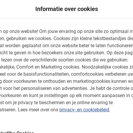
Informatie over cookies
vinden
hlights
 op onze website!
Om jouw ervaring op onze site zo optimaal m
ardige gids die ook
en, gebruiken we cookies.
Cookies zijn kleine tekstbestandjes die
at worden geplaatst om onze website beter te laten functionere
over restaurants.
icht te geven in hoe bezoekers onze site gebruiken.
Op deze pag
e in Verona bent.
 lezen over de verschillende soorten cookies die we gebruiken:
kelijke, Comfort en Marketing cookies.
Noodzakelijke cookies zi
eel voor de basisfunctionaliteiten, comfortcookies verbeteren u
ng door voorkeuren te onthouden en marketingcookies kunnen w
t voor het personaliseren van advertenties.
Je hebt de controle o
oorkeuren en kunt je instellingen op elk moment aanpassen in 
st om je privacy te beschermen en je online ervaring te
liseren.
Lees meer over ons
privacy- en cookiebeleid
.