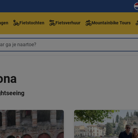
ngen
Fietstochten
Fietsverhuur
Mountainbike Tours
ona
ghtseeing