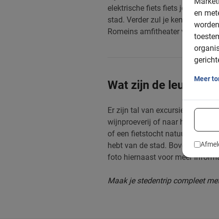
Marketi
elektrische fiets fiets je met g
en mete
stad. Verder zul je kennis maken
worden
Romeins amfitheater van 30 jaar
toeste
organis
gericht
Meer t
Wat zijn de leukste t
Er zijn tal van excursies en tour
wijnproeverij of naar het Gardam
of een fietstocht natuurlijk. Onze
Afmel
hebt van de stad. Bovendien geeft
foto hiernaast voor meer informa
Maak je stedentrip compleet met