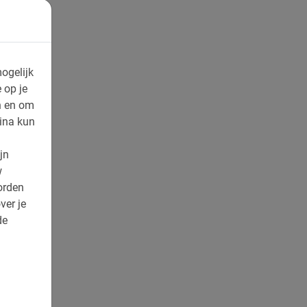
ogelijk
 op je
n en om
ina kun
jn
w
orden
ver je
de