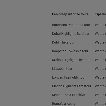
Een greep uit onze tours
Tips vo
Barcelona Panorama tour
Wat te
Dubai Highlights fietstour
Wat te 
Dublin fietstour
Wat te d
Kaapstad Township tour
Wat te 
Krakau Highlights fietstour
Wat te 
Lissabon tour
Wat te 
Londen Highlights tour
Wat te 
Madrid Highlights fietstour
Wat te 
Manhattan & Brooklyn
Wat te 
Rome Via Appia
Wat te 