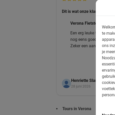
Dit is wat onze klanten leuk 
Verona Fietstour: de Hig
Welkom
Een erg leuke tour. Een a
te mak
appara
nog eens goede tips gaf 
ons inz
Zeker een aanrader als j
je meer
Noodza
essenti
ervari
gebruik
Henriette Slangen
cookiev
28 juni 2026
voettek
persona
Tours in Verona