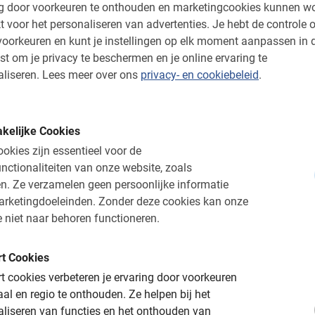
ng door voorkeuren te onthouden en marketingcookies kunnen w
bij elkaar zitten. Daar
t voor het personaliseren van advertenties.
Je hebt de controle o
Hundertwasser, leuke 
oorkeuren en kunt je instellingen op elk moment aanpassen in 
waard. Onderweg veel
he Wenen tijdens onze kerst
st om je privacy te beschermen en je online ervaring te
van onze gids.
 Bezoek de mooiste
liseren.
Lees meer over ons
privacy- en cookiebeleid
.
Erik Knol
26 juli 2026
kelijke Cookies
okies zijn essentieel voor de
nctionaliteiten van onze website, zoals
n.
Ze verzamelen geen persoonlijke informatie
 Wenen!
arketingdoeleinden.
Zonder deze cookies kan onze
 niet naar behoren functioneren.
 veel van de Oostenrijkse hoofdstad. Je zou het misschien niet ve
t Cookies
den en recent aangepaste infrastructuur maakt een fietsexcursie e
f.
 cookies verbeteren je ervaring door voorkeuren
aal en regio te onthouden.
Ze helpen bij het
 Wenen
hieronder en klik op de link voor meer informatie en het
aliseren van functies en het onthouden van