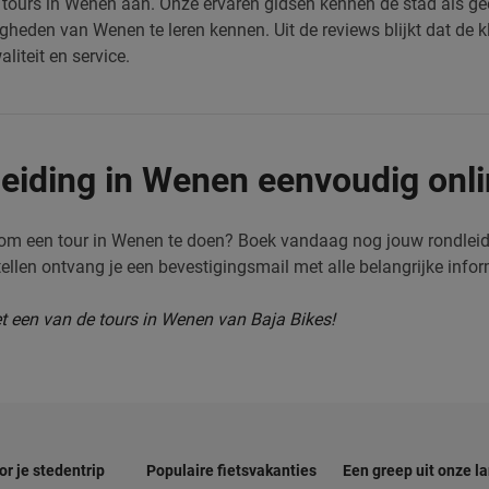
s tours in Wenen aan. Onze ervaren gidsen kennen de stad als g
gheden van Wenen te leren kennen. Uit de reviews blijkt dat de 
liteit en service.
eiding in Wenen eenvoudig onl
n om een tour in Wenen te doen? Boek vandaag nog jouw rondleidi
tellen ontvang je een bevestigingsmail met alle belangrijke infor
et een van de tours in Wenen van Baja Bikes!
or je stedentrip
Populaire fietsvakanties
Een greep uit onze l