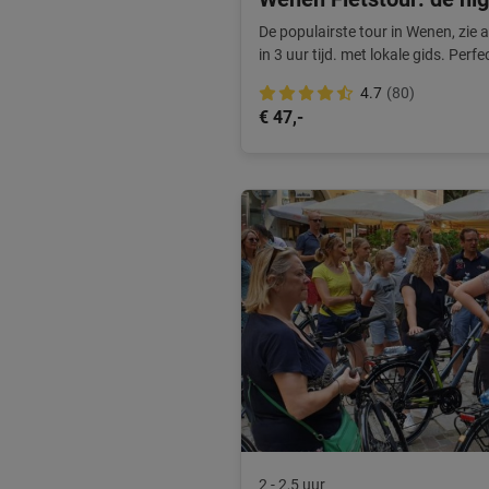
De populairste tour in Wenen, zie 
in 3 uur tijd. met lokale gids. Perf
kennismaking.
4.7
(80)
€ 47,-
2 - 2,5 uur