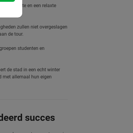
lights route en een relaxte
igheden zullen niet overgeslagen
aan de tour.
 groepen studenten en
rt de stad in een echt winter
ad met allemaal hun eigen
ndeerd succes