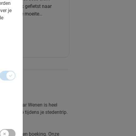
orden
na nog flink gefietst naar
ver je
tocht en de moeite
de
 enthousiaste verhalen
rwachten, maar Wenen is heel
en must-do tijdens je stedentrip.
 maken van een boeking. Onze