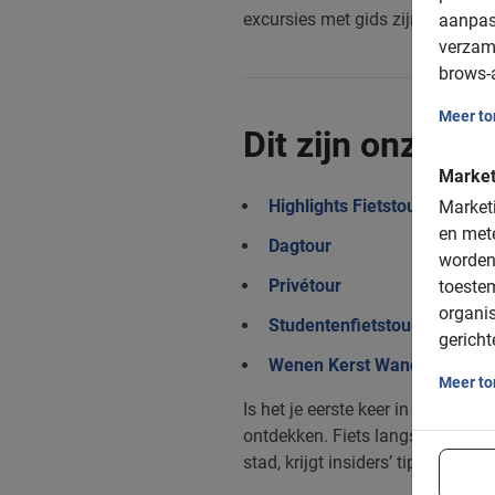
excursies met gids zijn veilig, l
aanpas
verzam
brows-a
Meer t
Dit zijn onze to
Market
Highlights Fietstour
Marketi
en mete
Dagtour
worden
Privétour
toeste
organis
Studentenfietstour Wenen
gericht
Wenen Kerst Wandeltour
Meer t
Is het je eerste keer in Wenen? 
ontdekken. Fiets langs de Ween
stad, krijgt insiders’ tips van 