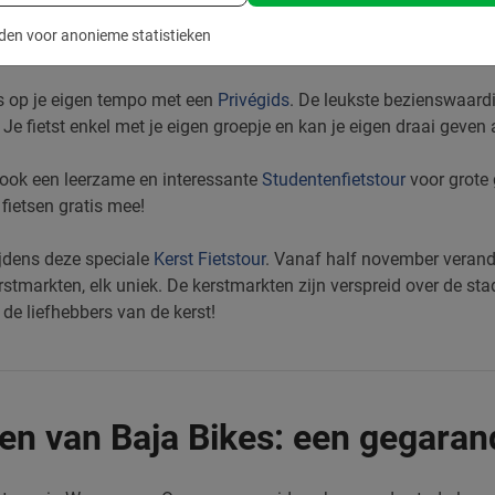
? Dan is onze
Dagtour
de beste keuze, een combinatie van de High
den voor anonieme statistieken
ts op je eigen tempo met een
Privégids
. De leukste bezienswaard
Je fietst enkel met je eigen groepje en kan je eigen draai geven 
ook een leerzame en interessante
Studentenfietstour
voor grote
fietsen gratis mee!
ijdens deze speciale
Kerst Fietstour
.
Vanaf half november verande
tmarkten, elk uniek. De kerstmarkten zijn verspreid over de st
 de liefhebbers van de kerst!
en van Baja Bikes: een gegara