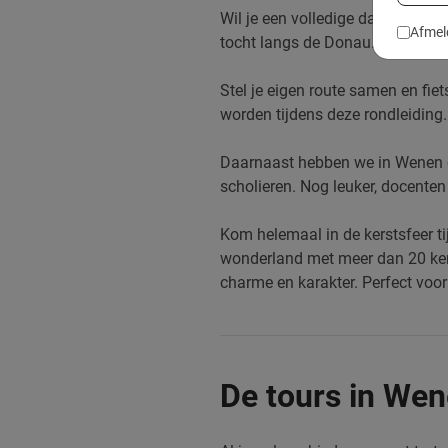
Wil je een volledige dag op pad
Afmel
tocht langs de Donau.
Stel je eigen route samen en fie
worden tijdens deze rondleiding. 
Daarnaast hebben we in Wenen 
scholieren. Nog leuker, docenten 
Kom helemaal in de kerstsfeer t
wonderland met meer dan 20 kers
charme en karakter.
Perfect voor
De tours in Wen