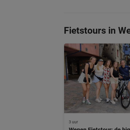
Fietstours in W
3 uur
Wenen Fietstour: de hig