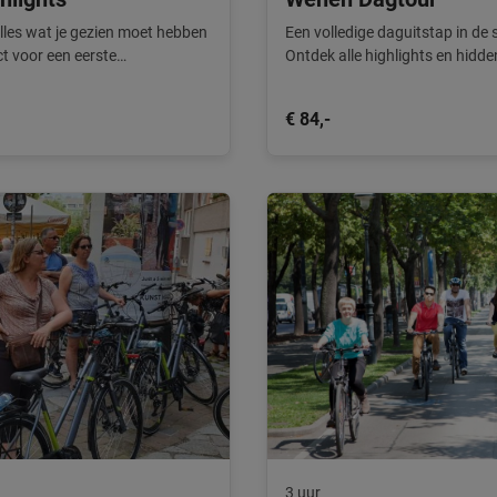
alles wat je gezien moet hebben
Een volledige daguitstap in de s
ect voor een eerste
Ontdek alle highlights en hid
€ 84,-
3 uur