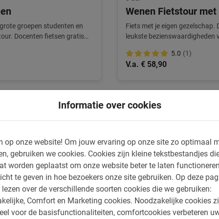
nen
Wenen Fietstour met 
 grote groepen studenten en
Fiets met je eigen gezelschap. 
tour. Docenten fietsen gratis
leukste bezienswaardigheden v
5.0
(1)
V.a. € 58,90
Informatie over cookies
Heel goed
 op onze website!
Om jouw ervaring op onze site zo optimaal m
Dit is wat onze klanten le
en, gebruiken we cookies.
Cookies zijn kleine tekstbestandjes die
at worden geplaatst om onze website beter te laten functionere
Wenen Fietstour: de h
icht te geven in hoe bezoekers onze site gebruiken.
Op deze pag
 lezen over de verschillende soorten cookies die we gebruiken:
Leuke fietstocht door Wenen. Prac
kelijke, Comfort en Marketing cookies.
Noodzakelijke cookies zi
onder begeleiding van
eel voor de basisfunctionaliteiten, comfortcookies verbeteren u
veel stop and go door