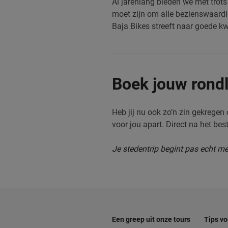
Al jarenlang bieden we met trot
moet zijn om alle bezienswaardi
Baja Bikes streeft naar goede kwa
Boek jouw rondl
Heb jij nu ook zo’n zin gekrege
voor jou apart. Direct na het bes
Je stedentrip begint pas echt m
Een greep uit onze tours
Tips vo