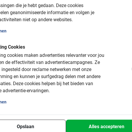
euk, informatief en toegankelijk en daardoor geschikt voor iedere
singen die je hebt gedaan.
Deze cookies
elen geanonimiseerde informatie en volgen je
ctiviteiten niet op andere websites.
onen
urs in Wenen
ing Cookies
ng cookies maken advertenties relevanter voor jou
n de effectiviteit van advertentiecampagnes.
Ze
 ingesteld door reclame netwerken met onze
mming en kunnen je surfgedrag delen met andere
aties.
Deze cookies helpen bij het bieden van
e advertentie-ervaringen.
onen
Boek dan onze klassieke
Highlights Fietstour
, dit is de ideale ma
se Staatsopera, het Raadhuis, het Mozartmuseum en nog veel m
een local en bent ook nog ontspannen in beweging.
Opslaan
Alles accepteren