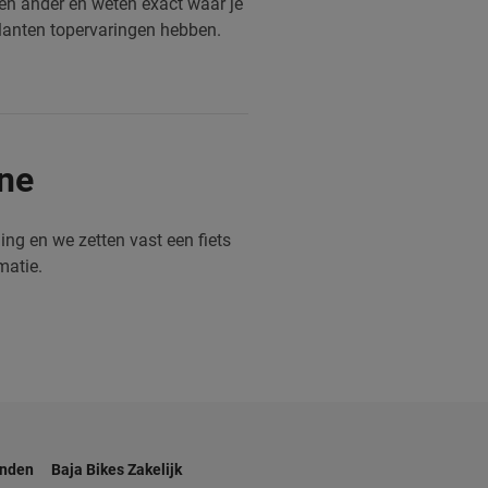
een ander en weten exact waar je
klanten topervaringen hebben.
ine
ng en we zetten vast een fiets
matie.
anden
Baja Bikes Zakelijk