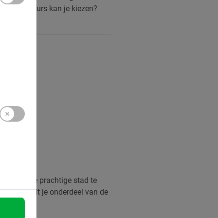
en! Welke tours kan je kiezen?
nier om deze prachtige stad te
eer.
Je voelt je onderdeel van de