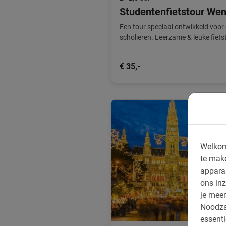
Studentenfietstour We
Een tour speciaal ontwikkeld voor
scholieren. Leerzame & leuke fiets
mee!
€ 35,-
Welkom
te mak
appara
ons inz
je meer
Noodza
essenti