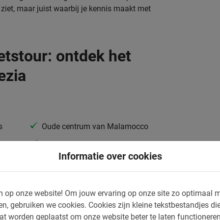
 ziet, maar juist waarbij je kennis maakt met
etstour: ontdek het
ezia
s
Oude centrum van Malamocco
Het strand
Informatie over cookies
oon
n bij Tronchetto. Deze geweldige Venetië
 op onze website!
Om jouw ervaring op onze site zo optimaal m
cht naar Lido eiland. Eenmaal aangekomen is
en, gebruiken we cookies.
Cookies zijn kleine tekstbestandjes die
e te gaan verkennen. Je fietst o.a. naar de
at worden geplaatst om onze website beter te laten functionere