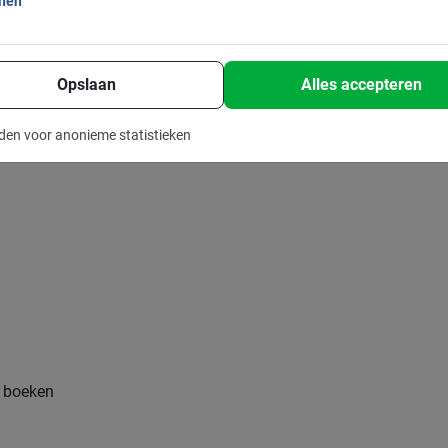
onen
s
Opslaan
Alles accepteren
den voor anonieme statistieken
af boeken