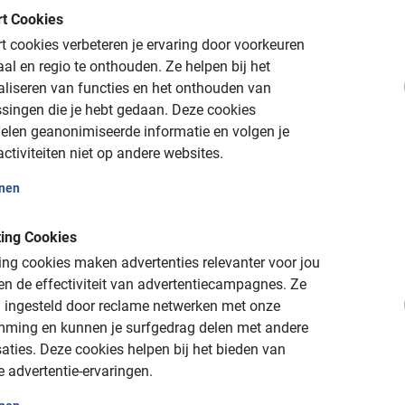
t Cookies
 de Venetië Fietstour van Baja Bikes!
 cookies verbeteren je ervaring door voorkeuren
aal en regio te onthouden.
Ze helpen bij het
aliseren van functies en het onthouden van
singen die je hebt gedaan.
Deze cookies
elen geanonimiseerde informatie en volgen je
ctiviteiten niet op andere websites.
onen
ing Cookies
is
ng cookies maken advertenties relevanter voor jou
n de effectiviteit van advertentiecampagnes.
Ze
nt)
 ingesteld door reclame netwerken met onze
 of mag je gratis verzetten of annuleren
mming en kunnen je surfgedrag delen met andere
aties.
Deze cookies helpen bij het bieden van
xclusief en kosten €15,- p.p.
e advertentie-ervaringen.