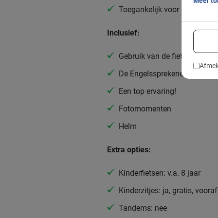
Meer t
Toegankelijk voor alle fietser
Inclusief:
Gebruik van de fiets
Afmel
De Engelssprekende gids
Een top ervaring!
Fotomomenten
Helm
Extra opties:
Kinderfietsen: v.a. 8 jaar
Kinderzitjes: ja, gratis, voor
Tandems: nee