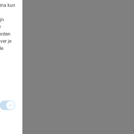
ina kun
jn
w
orden
ver je
de