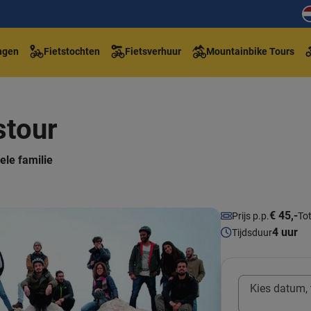
ngen
Fietstochten
Fietsverhuur
Mountainbike Tours
stour
ele familie
€ 45,-
Prijs p.p.
Tot
4 uur
Tijdsduur
Kies datum, t