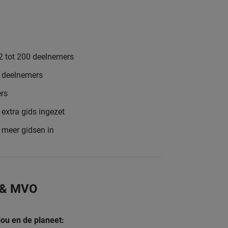
2 tot 200 deelnemers
8 deelnemers
rs
extra gids ingezet
e meer gidsen in
 & MVO
jou en de planeet: