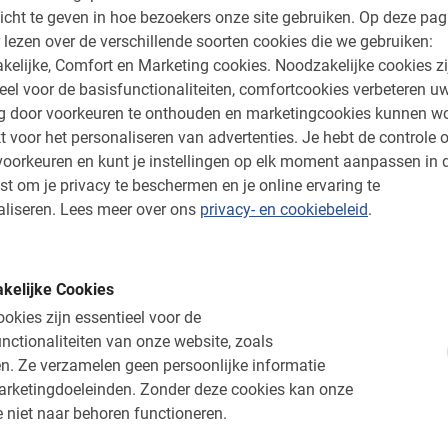
 Europa. Ook zul je naar het kleine plaatsje
icht te geven in hoe bezoekers onze site gebruiken.
Op deze pag
iet van de adembenemende lagoon. Tijdens
 lezen over de verschillende soorten cookies die we gebruiken:
mooie foto’s maken, omdat het centrum iedere
kelijke, Comfort en Marketing cookies.
Noodzakelijke cookies zi
tbaar is.
eel voor de basisfunctionaliteiten, comfortcookies verbeteren u
ng door voorkeuren te onthouden en marketingcookies kunnen w
t voor het personaliseren van advertenties.
Je hebt de controle o
oorkeuren en kunt je instellingen op elk moment aanpassen in 
e Venetië Fietstour?
st om je privacy te beschermen en je online ervaring te
liseren.
Lees meer over ons
privacy- en cookiebeleid
.
cht als je
Venice
op een andere manier wilt
e stad doorkruisen, je kunt de verleiding niet
ondel te maken. Terecht want dit moet je
kelijke Cookies
maar het is ook ontzettend leuk om het echte
okies zijn essentieel voor de
 het historische centrum en ontdek het tijdens
nctionaliteiten van onze website, zoals
 Enthousiast geraakt? Wacht niet langer en
n.
Ze verzamelen geen persoonlijke informatie
eserveren doe je veilig en snel via het
arketingdoeleinden.
Zonder deze cookies kan onze
t een bevestiging met alle informatie. Let op
 niet naar behoren functioneren.
usief en kosten €15,- pp.