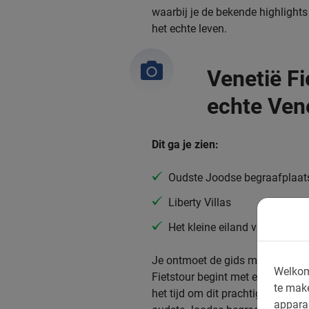
waarbij je de bekende highlights
het echte leven.
Venetië Fi
echte Ven
Dit ga je zien:
Oudste Joodse begraafplaat
Liberty Villas
Het kleine eiland van de lag
Je ontmoet de gids met de fietse
Welkom
Fietstour begint met een bootto
te mak
het tijd om dit prachtige gedeelt
appara