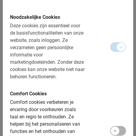
Reserveren is verplicht
De betaling is vooraf via de website
Noodzakelijke Cookies
Gratis wijzigen of annuleren tot 24u vooraf
Deze cookies zijn essentieel voor
de basisfunctionaliteiten van onze
Afstand: ca. 15 km
website, zoals inloggen.
Ze
Toegankelijk voor alle fietsers
verzamelen geen persoonlijke
informatie voor
Inclusief:
marketingdoeleinden.
Zonder deze
cookies kan onze website niet naar
De Nederlandse gids
behoren functioneren.
Sportieve stadsfiets
Comfort Cookies
Een top ervaring!
Comfort cookies verbeteren je
Fotomomenten
ervaring door voorkeuren zoals
taal en regio te onthouden.
Ze
Extra opties:
helpen bij het personaliseren van
functies en het onthouden van