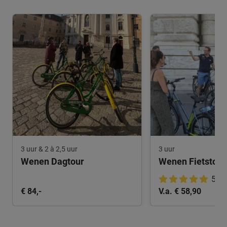
3 uur & 2 à 2,5 uur
3 uur
Wenen Dagtour
5.0
€ 84,-
V.a. € 58,90