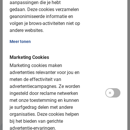
Kinderfietsen: v.a. ongeveer 8 jaar, 24 inch
aanpassingen die je hebt
gedaan.
Deze cookies verzamelen
Kinderzitjes: 1 beschikbaar, tot 21kg, gratis
geanonimiseerde informatie en
Helmen: gratis en tot 12 jaar verplicht
volgen je brows-activiteiten niet op
andere websites.
E-bikes: beschikbaar, €25,- toeslag
Meer tonen
Tandems: niet beschikbaar
Groepsgrootte:
Marketing Cookies
Marketing cookies maken
Boekbaar voor groepen van: 2 tot 200 deelnemers
advertenties relevanter voor jou en
meten de effectiviteit van
Minimum aantal: 4 deelnemers
advertentiecampagnes.
Ze worden
Per 15 deelnemers wordt een extra gids ingezet
ingesteld door reclame netwerken
met onze toestemming en kunnen
Bij grotere groepen zetten we meer gidsen in
je surfgedrag delen met andere
organisaties.
Deze cookies helpen
bij het bieden van gerichte
advertentie-ervaringen.