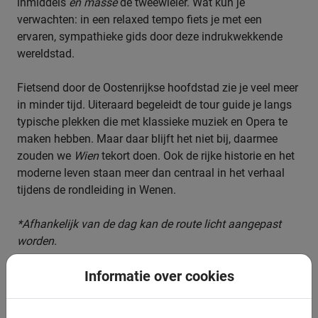
inmiddels
en masse
de tweewieler. Wat kun je
verwachten: in een relaxed tempo fiets je met een
ervaren, sympathieke gids door deze indrukwekkende
wereldstad.
Fietsend door de Oostenrijkse hoofdstad zie je veel meer
in minder tijd. Uiteraard begeleidt de tour guide je langs
typische plekken die met klassieke muziek en Opera te
maken hebben. Maar daar blijft het niet bij, daarmee
zouden we
Wien
tekort doen. Ook de rijke historie en het
moderne leven staan meer dan centraal in het verhaal
tijdens de rondleiding in Wenen.
*Afhankelijk van de dag kan de route licht aangepast
worden.
Informatie over cookies