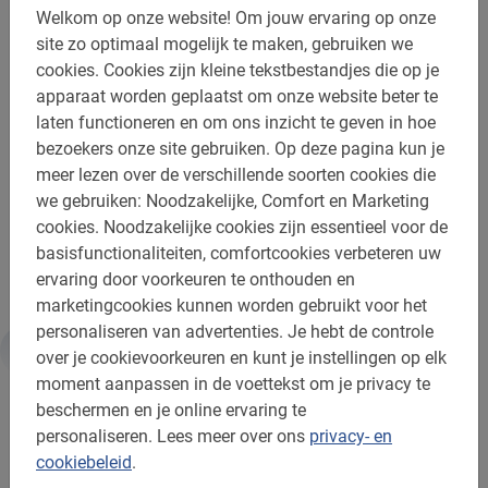
Boek vandaag nog jouw excursie
Welkom op onze website!
Om jouw ervaring op onze
door Wenen
site zo optimaal mogelijk te maken, gebruiken we
cookies.
Cookies zijn kleine tekstbestandjes die op je
Heb je zin gekregen om de Oostenrijkse hoofdstad beter
apparaat worden geplaatst om onze website beter te
te leren kennen? Boek eenvoudig en veilig online en we
laten functioneren en om ons inzicht te geven in hoe
zetten de fiets vast voor je klaar. Direct na het boeken
bezoekers onze site gebruiken.
Op deze pagina kun je
ontvang je een bevestigingsmail met alle belangrijke
meer lezen over de verschillende soorten cookies die
informatie.
we gebruiken: Noodzakelijke, Comfort en Marketing
cookies.
Noodzakelijke cookies zijn essentieel voor de
Je stedentrip start pas echt met deze Wenen Fietstour!
basisfunctionaliteiten, comfortcookies verbeteren uw
ervaring door voorkeuren te onthouden en
marketingcookies kunnen worden gebruikt voor het
personaliseren van advertenties.
Je hebt de controle
over je cookievoorkeuren en kunt je instellingen op elk
Informatie
moment aanpassen in de voettekst om je privacy te
beschermen en je online ervaring te
personaliseren.
Lees meer over ons
privacy- en
Belangrijk om te weten:
cookiebeleid
.