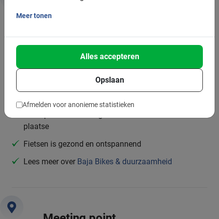
Duurzaamheid & MVO
Meer tonen
Daarom is deze tour goed voor jou en de planeet:
Alles accepteren
Fietstours zijn een vorm van duurzaam toerisme
Je bespaart 1,5 tot 2 kilo Co2 vergeleken met de bus
Opslaan
Je stimuleert de lokale economie en werkgelegenheid
Afmelden voor anonieme statistieken
Je helpt investeren in groene infrastructuur ter
plaatse
Fietsen is gezond en ontspannend
Lees meer over
Baja Bikes & duurzaamheid
Meeting point