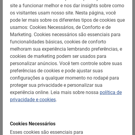
site a funcionar melhor e nos dar insights sobre como
os visitantes usam nosso site.
Nesta página, você
pode ler mais sobre os diferentes tipos de cookies que
usamos: Cookies Necessários, de Conforto e de
Marketing.
Cookies necessários são essenciais para
N/A
funcionalidades básicas, cookies de conforto
Aluguer de bicicletas em Bucareste
melhoram sua experiência lembrando preferências, e
cookies de marketing podem ser usados para
5.0
(5)
personalizar anúncios.
Você tem controle sobre suas
A partir de 15 euros
preferências de cookies e pode ajustar suas
configurações a qualquer momento no rodapé para
Destinos (1 resultado)
proteger sua privacidade e personalizar sua
experiência online.
Leia mais sobre nossa
política de
privacidade e cookies
.
Cookies Necessários
Esses cookies são essenciais para