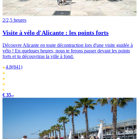
2/2,5 heures
Visite à vélo d'Alicante : les points forts
Découvre Alicante en toute décontraction lors d'une visite guidée à
vélo ! En quelques heures, nous te ferons passer devant les points
forts et tu découvriras la ville à fond.
4.8
(841)
€ 35,-