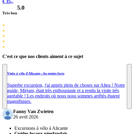
€ 35,-
5.0
Très bon
C'est ce que nos clients aiment à ce sujet
Visite à vélo d'Alicante : les points forts
Superbe excursion, j'ai appris plein de choses sur Altea ! Notre
guide, Mirjam, était très enthousiaste et a rendu la visite très
agréable ! Les endroits où nous nous sommes arrêtés étaient
magnifiques.
Fanny Van Zwieten
26 avril 2026
Excursions à vélo à Alicante
Guides locaux néerlandais