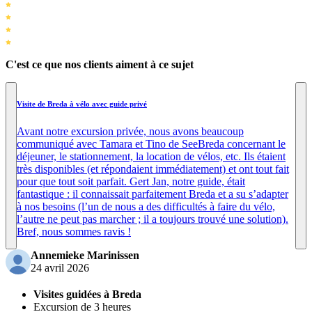
C'est ce que nos clients aiment à ce sujet
Visite de Breda à vélo avec guide privé
Avant notre excursion privée, nous avons beaucoup
communiqué avec Tamara et Tino de SeeBreda concernant le
déjeuner, le stationnement, la location de vélos, etc. Ils étaient
très disponibles (et répondaient immédiatement) et ont tout fait
pour que tout soit parfait. Gert Jan, notre guide, était
fantastique : il connaissait parfaitement Breda et a su s’adapter
à nos besoins (l’un de nous a des difficultés à faire du vélo,
l’autre ne peut pas marcher ; il a toujours trouvé une solution).
Bref, nous sommes ravis !
Annemieke Marinissen
24 avril 2026
Visites guidées à Breda
Excursion de 3 heures