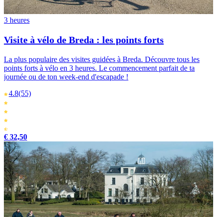
3 heures
Visite à vélo de Breda : les points forts
La plus populaire des visites guidées à Breda. Découvre tous les
points forts à vélo en 3 heures. Le commencement parfait de ta
journée ou de ton week-end d'escapade !
4.8
(55)
€ 32,50