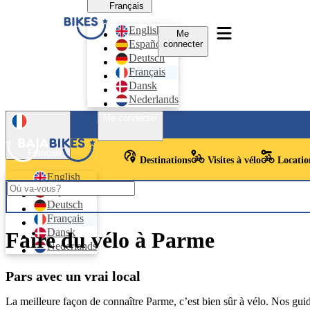
Français
English
Me
Español
connecter
Deutsch
Français
Dansk
Nederlands
Me connecter
Français
Destinations
Visites à vélo
Location
English
Español
Deutsch
Français
Dansk
Faire du vélo à Parme
Nederlands
Pars avec un vrai local
La meilleure façon de connaître Parme, c’est bien sûr à vélo. Nos guid