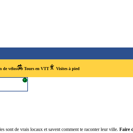
 de vélos
Tours en VTT
Visites à pied
es sont de vrais locaux et savent comment te raconter leur ville.
Faire 