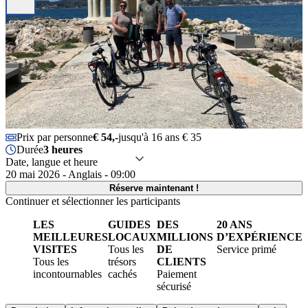
Prix par personne
€ 54,-
jusqu'à 16 ans € 35
Durée
3 heures
Date, langue et heure
20 mai 2026 - Anglais - 09:00
Réserve maintenant !
Continuer et sélectionner les participants
LES
GUIDES
DES
20 ANS
MEILLEURES
LOCAUX
MILLIONS
D’EXPÉRIENCE
VISITES
Tous les
DE
Service primé
Tous les
trésors
CLIENTS
incontournables
cachés
Paiement
sécurisé