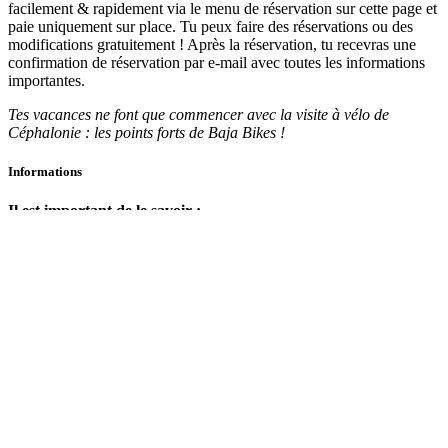
facilement & rapidement via le menu de réservation sur cette page et
paie uniquement sur place. Tu peux faire des réservations ou des
modifications gratuitement ! Après la réservation, tu recevras une
confirmation de réservation par e-mail avec toutes les informations
importantes.
Tes vacances ne font que commencer avec la visite à vélo de
Céphalonie : les points forts de Baja Bikes !
Informations
Il est important de le savoir :
La réservation est obligatoire
Modifier ou annuler sans frais
Le paiement se fait sur place (en espèces ou par carte)
En cas de pluie, tu peux reporter ou annuler gratuitement.
Distance : environ 10 km
Accessible à tous les cyclistes
Inclus :
Utilisation de la bicyclette
Le guide local
Une expérience exceptionnelle !