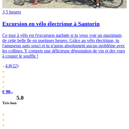
3,5 heures
Excursion en vélo électrique à Santorin
Ce tour à vélo est l'excursion parfaite si tu veux voir un maximum
de cette belle île en quelques heures. Grâce au vélo électrique, tu
t'amuseras sans souci et tu n'auras absolument aucun problème avec
les collines. Y compris une délicieuse dégustation de vin et des vues
à couper le souffle !
4.8
(22)
€ 90,-
5.0
Très bon