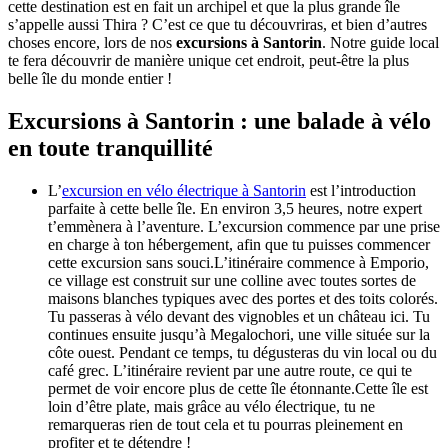
cette destination est en fait un archipel et que la plus grande île
s’appelle aussi Thira ? C’est ce que tu découvriras, et bien d’autres
choses encore, lors de nos
excursions à Santorin
. Notre guide local
te fera découvrir de manière unique cet endroit, peut-être la plus
belle île du monde entier !
Excursions à Santorin : une balade à vélo
en toute tranquillité
L’
excursion en vélo électrique à Santorin
est l’introduction
parfaite à cette belle île. En environ 3,5 heures, notre expert
t’emmènera à l’aventure. L’excursion commence par une prise
en charge à ton hébergement, afin que tu puisses commencer
cette excursion sans souci.L’itinéraire commence à Emporio,
ce village est construit sur une colline avec toutes sortes de
maisons blanches typiques avec des portes et des toits colorés.
Tu passeras à vélo devant des vignobles et un château ici. Tu
continues ensuite jusqu’à Megalochori, une ville située sur la
côte ouest. Pendant ce temps, tu dégusteras du vin local ou du
café grec. L’itinéraire revient par une autre route, ce qui te
permet de voir encore plus de cette île étonnante.Cette île est
loin d’être plate, mais grâce au vélo électrique, tu ne
remarqueras rien de tout cela et tu pourras pleinement en
profiter et te détendre !