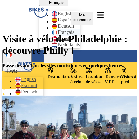
Français
English
Me
Español
connecter
Deutsch
Français
Visite à vélo de Philadelphie :
Dansk
Nederlands
découvre Philly !
Me connecter
Passe devant tous les sites touristiques en quelques heures.
Français
4 avis
Destinations
Visites
Location
Tours en
Visites à
English
à vélo
de vélos
VTT
pied
Español
Deutsch
Français
Dansk
Nederlands