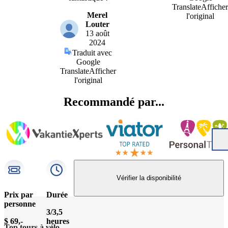
Translate
Afficher
Merel
l'original
Louter
13 août
2024
Traduit avec
Google
Translate
Afficher
l'original
Recommandé par...
Vérifier la disponibilité
Prix par
Durée
personne
3/3,5
$ 69,-
heures
Top tours à vélo