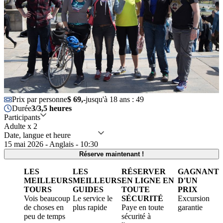
Prix par personne
$ 69,-
jusqu'à 18 ans : 49
Durée
3/3,5 heures
Participants
Adulte x 2
Date, langue et heure
15 mai 2026 - Anglais - 10:30
Réserve maintenant !
LES
LES
RÉSERVER
GAGNANT
MEILLEURS
MEILLEURS
EN LIGNE EN
D'UN
TOURS
GUIDES
TOUTE
PRIX
Vois beaucoup
Le service le
SÉCURITÉ
Excursion
de choses en
plus rapide
Paye en toute
garantie
peu de temps
sécurité à