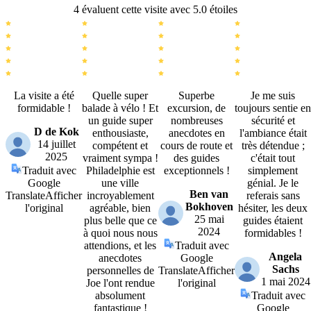
4 évaluent cette visite avec 5.0 étoiles
La visite a été
Quelle super
Superbe
Je me suis
formidable !
balade à vélo ! Et
excursion, de
toujours sentie en
un guide super
nombreuses
sécurité et
D de Kok
enthousiaste,
anecdotes en
l'ambiance était
14 juillet
compétent et
cours de route et
très détendue ;
2025
vraiment sympa !
des guides
c'était tout
Traduit avec
Philadelphie est
exceptionnels !
simplement
Google
une ville
génial. Je le
Ben van
Translate
Afficher
incroyablement
referais sans
Bokhoven
l'original
agréable, bien
hésiter, les deux
25 mai
plus belle que ce
guides étaient
2024
à quoi nous nous
formidables !
attendions, et les
Traduit avec
Angela
anecdotes
Google
Sachs
personnelles de
Translate
Afficher
1 mai 2024
Joe l'ont rendue
l'original
absolument
Traduit avec
fantastique !
Google