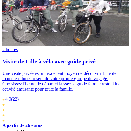
2 heures
Visite de Lille à vélo avec guide privé
Une visite privée est un excellent moyen de découvrir Lille de
manière intime au sein de votre propre groupe de voyage.
Choisissez l'heure de départ et laissez le guide faire le reste. Une
activité amusante pour toute la famille.
4.9
(22)
A partir de 26 euros