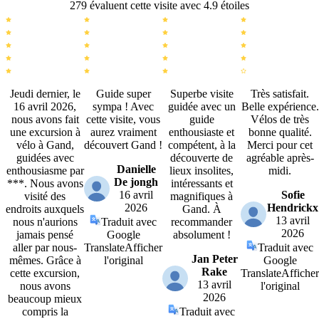
279 évaluent cette visite avec 4.9 étoiles
Jeudi dernier, le
Guide super
Superbe visite
Très satisfait.
16 avril 2026,
sympa ! Avec
guidée avec un
Belle expérience.
nous avons fait
cette visite, vous
guide
Vélos de très
une excursion à
aurez vraiment
enthousiaste et
bonne qualité.
vélo à Gand,
découvert Gand !
compétent, à la
Merci pour cet
guidées avec
découverte de
agréable après-
Danielle
enthousiasme par
lieux insolites,
midi.
De jongh
***. Nous avons
intéressants et
16 avril
Sofie
visité des
magnifiques à
2026
Hendrickx
endroits auxquels
Gand. À
13 avril
nous n'aurions
Traduit avec
recommander
2026
jamais pensé
Google
absolument !
aller par nous-
Translate
Afficher
Traduit avec
Jan Peter
mêmes. Grâce à
l'original
Google
Rake
cette excursion,
Translate
Afficher
13 avril
nous avons
l'original
2026
beaucoup mieux
compris la
Traduit avec