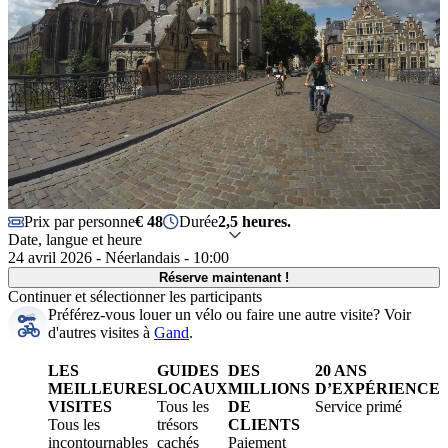
Prix par personne
€ 48
Durée
2,5 heures.
Date, langue et heure
24 avril 2026 - Néerlandais - 10:00
Réserve maintenant !
Continuer et sélectionner les participants
Préférez-vous louer un vélo ou faire une autre visite?
Voir
d'autres visites à
Gand
.
LES
GUIDES
DES
20 ANS
MEILLEURES
LOCAUX
MILLIONS
D’EXPÉRIENCE
VISITES
Tous les
DE
Service primé
Tous les
trésors
CLIENTS
incontournables
cachés
Paiement