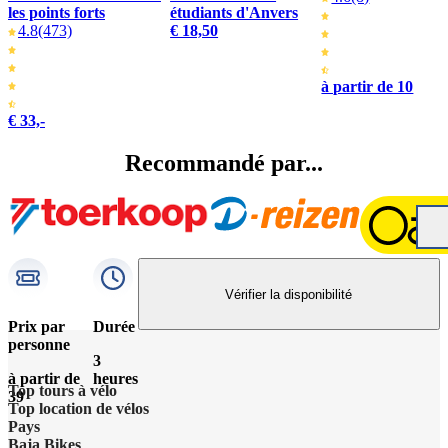
les points forts
étudiants d'Anvers
4.8
(473)
€ 18,50
à partir de 10
€ 33,-
Recommandé par...
Vérifier la disponibilité
Prix par
Durée
personne
3
à partir de
heures
Top tours à vélo
39
Top location de vélos
Pays
Baja Bikes