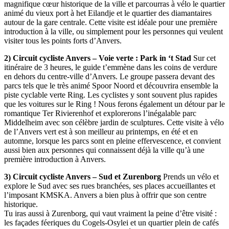
magnifique cœur historique de la ville et parcourras à vélo le quartier
animé du vieux port à het Eilandje et le quartier des diamantaires
autour de la gare centrale. Cette visite est idéale pour une première
introduction à la ville, ou simplement pour les personnes qui veulent
visiter tous les points forts d’Anvers.
2) Circuit cycliste Anvers – Voie verte : Park in ‘t Stad
Sur cet
itinéraire de 3 heures, le guide t’emmène dans les coins de verdure
en dehors du centre-ville d’Anvers. Le groupe passera devant des
parcs tels que le très animé Spoor Noord et découvrira ensemble la
piste cyclable verte Ring. Les cyclistes y sont souvent plus rapides
que les voitures sur le Ring ! Nous ferons également un détour par le
romantique Ter Rivierenhof et explorerons l’inégalable parc
Middelheim avec son célèbre jardin de sculptures. Cette visite à vélo
de l’Anvers vert est à son meilleur au printemps, en été et en
automne, lorsque les parcs sont en pleine effervescence, et convient
aussi bien aux personnes qui connaissent déjà la ville qu’à une
première introduction à Anvers.
3) Circuit cycliste Anvers – Sud et Zurenborg
Prends un vélo et
explore le Sud avec ses rues branchées, ses places accueillantes et
l’imposant KMSKA. Anvers a bien plus à offrir que son centre
historique.
Tu iras aussi à Zurenborg, qui vaut vraiment la peine d’être visité :
les façades féeriques du Cogels-Osylei et un quartier plein de cafés