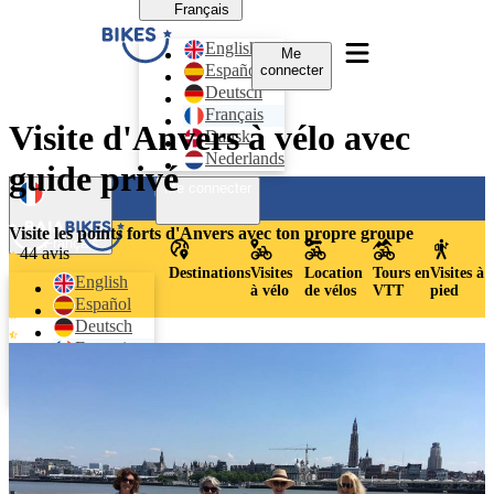
Français
English
Me
Español
connecter
Deutsch
Français
Visite d'Anvers à vélo avec
Dansk
Nederlands
guide privé
Me connecter
Visite les points forts d'Anvers avec ton propre groupe
Français
44 avis
Destinations
Visites
Location
Tours en
Visites à
English
à vélo
de vélos
VTT
pied
Español
Deutsch
Français
Dansk
Nederlands