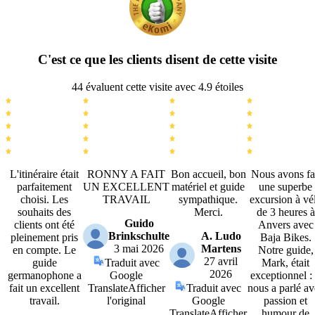
C'est ce que les clients disent de cette visite
44 évaluent cette visite avec 4.9 étoiles
L'itinéraire était
RONNY A FAIT
Bon accueil, bon
Nous avons fa
parfaitement
UN EXCELLENT
matériel et guide
une superbe
choisi. Les
TRAVAIL
sympathique.
excursion à vé
souhaits des
Merci.
de 3 heures à
Guido
clients ont été
Anvers avec
Brinkschulte
A. Ludo
pleinement pris
Baja Bikes.
3 mai 2026
Martens
en compte. Le
Notre guide,
27 avril
guide
Traduit avec
Mark, était
2026
germanophone a
Google
exceptionnel : 
fait un excellent
Translate
Afficher
Traduit avec
nous a parlé av
travail.
l'original
Google
passion et
Translate
Afficher
humour de