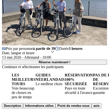
Prix par personne
à partir de 39
Durée
3 heures
Date, langue et heure
13 mai 2026 - Allemand - 10:00
Réserve maintenant !
Continuer et sélectionner les participants
LES
GUIDES
RÉSERVATION
PAS DE 
MEILLEURS
NÉERLANDAIS
100%
DE
TOURS
Le meilleur choix
SÉCURISÉE
RÉSERV
Vois beaucoup
Paye en toute
Excursion
de choses en
sécurité à l'avance
garantie
peu de temps
Description
Informations utiles
Point de rendez-vous
avis