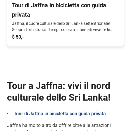
Tour di Jaffna in bicicletta con guida
privata
Jaffna, il cuore culturale dello Sri Lanka settentrionale!
Scopri i forti storici, i templi colorati, i mercati vivaci e le
"gemme nascoste" piene di storie e tradizioni in questo tour
$ 50,-
unico in bicicletta.
Tour a Jaffna: vivi il nord
culturale dello Sri Lanka!
Tour di Jaffna in bicicletta con guida privata
Jaffna ha molto altro da offrire oltre alle attrazioni