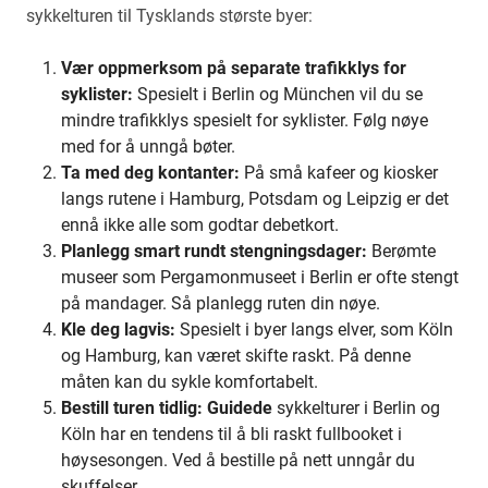
sykkelturen til Tysklands største byer:
Vær oppmerksom på separate trafikklys for
syklister:
Spesielt i Berlin og München vil du se
mindre trafikklys spesielt for syklister. Følg nøye
med for å unngå bøter.
Ta med deg kontanter:
På små kafeer og kiosker
langs rutene i Hamburg, Potsdam og Leipzig er det
ennå ikke alle som godtar debetkort.
Planlegg smart rundt stengningsdager:
Berømte
museer som Pergamonmuseet i Berlin er ofte stengt
på mandager. Så planlegg ruten din nøye.
Kle deg lagvis:
Spesielt i byer langs elver, som Köln
og Hamburg, kan været skifte raskt. På denne
måten kan du sykle komfortabelt.
Bestill turen tidlig: Guidede
sykkelturer i Berlin og
Köln har en tendens til å bli raskt fullbooket i
høysesongen. Ved å bestille på nett unngår du
skuffelser.