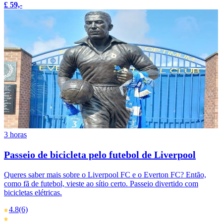
£ 59,-
3 horas
Passeio de bicicleta pelo futebol de Liverpool
Queres saber mais sobre o Liverpool FC e o Everton FC? Então,
como fã de futebol, vieste ao sítio certo. Passeio divertido com
bicicletas elétricas.
4.8
(6)