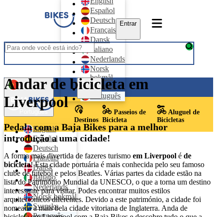
English
Español
Deutsch
Entrar
Français
Dansk
Italiano
Nederlands
Norsk
bokmål
Andar de bicicleta em
Entrar
Svenska
Português
Liverpool
Português
Passeios de
Aluguel de
Destinos
Bicicleta
Bicicletas
Pedala com a Baja Bikes para a melhor
English
introdução a uma cidade!
Español
Deutsch
A forma mais divertida de fazeres turismo
em Liverpool
é
de
Français
bicicleta
! Esta cidade portuária é mais conhecida pelo seu famoso
Dansk
clube de futebol e pelos Beatles. Várias partes da cidade estão na
Italiano
lista do Património Mundial da UNESCO, o que a torna um destino
Nederlands
interessante para visitar. Podes encontrar muitos estilos
Norsk bokmål
arquitectónicos diferentes. Devido a este património, a cidade foi
Svenska
nomeada a mais bela cidade vitoriana de Inglaterra. Anda de
Português
bicicleta em Liverpool com a Baja Bikes e descobre tudo o que a