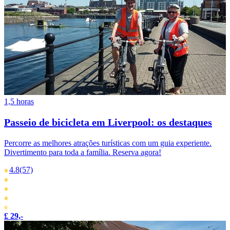
1,5 horas
Passeio de bicicleta em Liverpool: os destaques
Percorre as melhores atrações turísticas com um guia experiente.
Divertimento para toda a família. Reserva agora!
4.8
(57)
£ 29,-