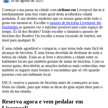
16 de agosto de 2025
Começar a tua pausa na cidade com
ciclismo em
Liverpool dar-te-á
imediatamente uma boa visão geral desta acolhedora cidade
portuária. É um destino moderno que os nossos guias terão todo o
gosto em mostrar-te. Escolhe o
passeio de bicicleta Liverpool: the
Highlights
se quiseres ver o máximo possível num curto espaço de
tempo. És fã dos Beatles? Então escolhe o fantástico passeio de
bicicleta dos Beatles! Ou escolhe a nossa excursão de futebol, um
must para qualquer fã.
É uma cidade agradável e compacta, o que torna tudo mais fácil de
alcançar de bicicleta. É uma forma divertida de desfrutar de toda a
beleza da cidade. Estás ao ar livre e descobres a cidade entre os
habitantes locais que também gostam de andar de bicicleta. Com os
nossos guias, descobrirás as atrações turísticas mais conhecidas, mas
também os lugares mais bonitos e escondidos que só vês quando
passeias com um habitante local.
DICA: reserva o passeio de bicicleta antes de começares as tuas
férias na cidade, para que todas as dicas do guia sejam úteis para o
resto da tua estadia.
Reserva agora e vem pedalar em
Liverpool!