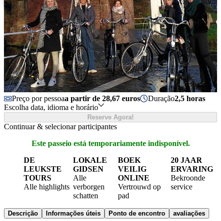
Preço por pessoa
a partir de 28,67 euros
Duração
2,5 horas
Escolha data, idioma e horário
Reserve Agora!
Continuar & selecionar participantes
Este passeio está temporariamente indisponível.
DE
LOKALE
BOEK
20 JAAR
LEUKSTE
GIDSEN
VEILIG
ERVARING
TOURS
Alle
ONLINE
Bekroonde
Alle highlights
verborgen
Vertrouwd op
service
schatten
pad
Descrição
Informações úteis
Ponto de encontro
avaliações