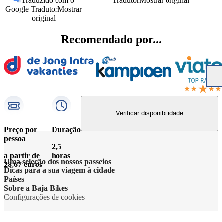
Traduzido com o
Tradutor
Mostrar original
Google Tradutor
Mostrar
original
Recomendado por...
Verificar disponibilidade
Preço por
Duração
pessoa
2,5
a partir de
horas
Uma seleção dos nossos passeios
28,67 euros
Dicas para a sua viagem à cidade
Países
Sobre a Baja Bikes
Configurações de cookies