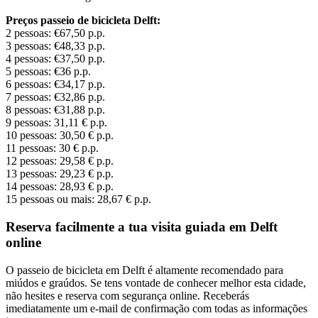
Preços passeio de bicicleta Delft:
2 pessoas: €67,50 p.p.
3 pessoas: €48,33 p.p.
4 pessoas: €37,50 p.p.
5 pessoas: €36 p.p.
6 pessoas: €34,17 p.p.
7 pessoas: €32,86 p.p.
8 pessoas: €31,88 p.p.
9 pessoas: 31,11 € p.p.
10 pessoas: 30,50 € p.p.
11 pessoas: 30 € p.p.
12 pessoas: 29,58 € p.p.
13 pessoas: 29,23 € p.p.
14 pessoas: 28,93 € p.p.
15 pessoas ou mais: 28,67 € p.p.
Reserva facilmente a tua visita guiada em Delft
online
O passeio de bicicleta em Delft é altamente recomendado para
miúdos e graúdos. Se tens vontade de conhecer melhor esta cidade,
não hesites e reserva com segurança online. Receberás
imediatamente um e-mail de confirmação com todas as informações