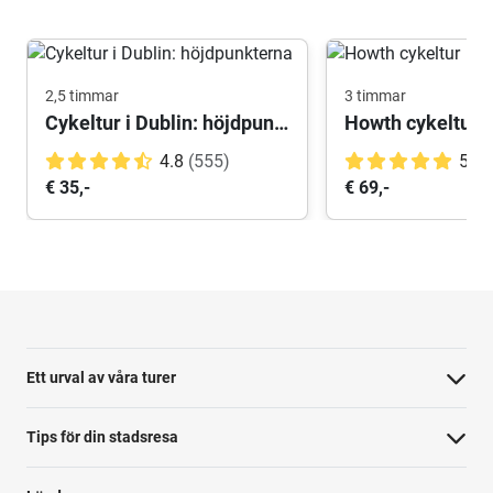
2,5 timmar
3 timmar
Cykeltur i Dublin: höjdpunkterna
Howth cykeltur
4.8
(555)
5.0
€ 35,-
€ 69,-
Ett urval av våra turer
Tips för din stadsresa