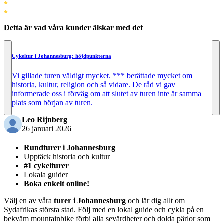
Detta är vad våra kunder älskar med det
Cykeltur i Johannesburg: höjdpunkterna
Vi gillade turen väldigt mycket. *** berättade mycket om
historia, kultur, religion och så vidare. De råd vi gav
informerade oss i förväg om att slutet av turen inte är samma
plats som början av turen.
Leo Rijnberg
26 januari 2026
Rundturer i Johannesburg
Upptäck historia och kultur
#1 cykelturer
Lokala guider
Boka enkelt online!
Välj en av våra
turer i Johannesburg
och lär dig allt om
Sydafrikas största stad. Följ med en lokal guide och cykla på en
bekväm mountainbike förbi alla sevärdheter och dolda pärlor som