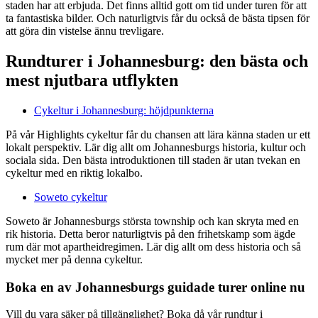
staden har att erbjuda. Det finns alltid gott om tid under turen för att
ta fantastiska bilder. Och naturligtvis får du också de bästa tipsen för
att göra din vistelse ännu trevligare.
Rundturer i Johannesburg: den bästa och
mest njutbara utflykten
Cykeltur i Johannesburg: höjdpunkterna
På vår Highlights cykeltur får du chansen att lära känna staden ur ett
lokalt perspektiv. Lär dig allt om Johannesburgs historia, kultur och
sociala sida. Den bästa introduktionen till staden är utan tvekan en
cykeltur med en riktig lokalbo.
Soweto cykeltur
Soweto är Johannesburgs största township och kan skryta med en
rik historia. Detta beror naturligtvis på den frihetskamp som ägde
rum där mot apartheidregimen. Lär dig allt om dess historia och så
mycket mer på denna cykeltur.
Boka en av Johannesburgs guidade turer online nu
Vill du vara säker på tillgänglighet? Boka då vår rundtur i