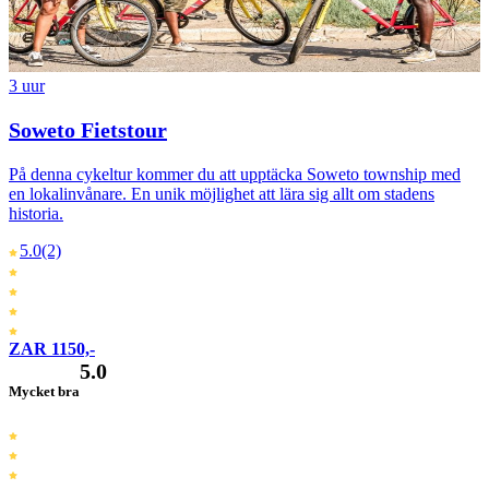
3 uur
Soweto Fietstour
På denna cykeltur kommer du att upptäcka Soweto township med
en lokalinvånare. En unik möjlighet att lära sig allt om stadens
historia.
5.0
(2)
ZAR 1150,-
5.0
Mycket bra