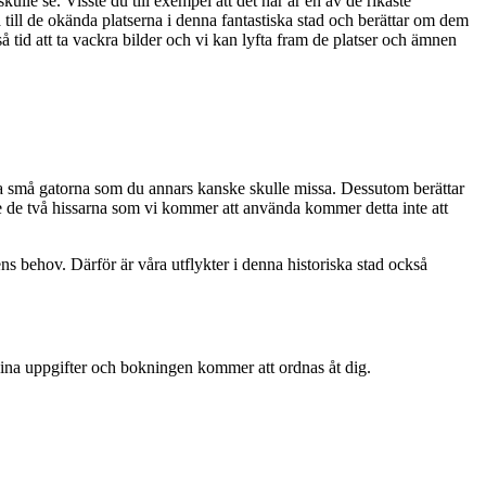
le se. Visste du till exempel att det här är en av de rikaste
till de okända platserna i denna fantastiska stad och berättar om dem
å tid att ta vackra bilder och vi kan lyfta fram de platser och ämnen
iga små gatorna som du annars kanske skulle missa. Dessutom berättar
re de två hissarna som vi kommer att använda kommer detta inte att
s behov. Därför är våra utflykter i denna historiska stad också
 dina uppgifter och bokningen kommer att ordnas åt dig.