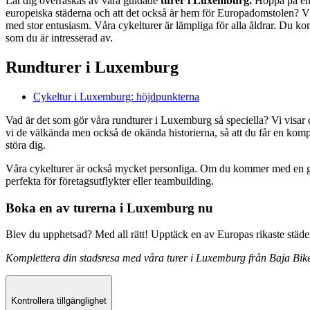
Låt dig överraskas av våra guidade
turer i Luxemburg.
Hoppa på en c
europeiska städerna och att det också är hem för Europadomstolen? Våra
med stor entusiasm. Våra cykelturer är lämpliga för alla åldrar. Du kom
som du är intresserad av.
Rundturer i Luxemburg
Cykeltur i Luxemburg: höjdpunkterna
Vad är det som gör våra rundturer i Luxemburg så speciella? Vi visar 
vi de välkända men också de okända historierna, så att du får en kompl
störa dig.
Våra cykelturer är också mycket personliga. Om du kommer med en grupp
perfekta för företagsutflykter eller teambuilding.
Boka en av turerna i Luxemburg nu
Blev du upphetsad? Med all rätt! Upptäck en
av Europas rikaste städe
Komplettera din stadsresa med våra turer i Luxemburg från Baja Bik
Kontrollera tillgänglighet