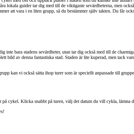
ykel med oss och upptäck platser i staden som du kanske inte annars skul
 lokala guider tar dig med till de viktigaste sevärdheterna, men också 
mer att vara i en liten grupp, så du bestämmer själv takten. Du får ocks
dig inte bara stadens sevärdheter, utan tar dig också med till de charm
ett bild av denna fantastiska stad. Staden är lite kuperad, men tack va
 kan vi också sätta ihop turer som är speciellt anpassade till gruppen
r på cykel. Klicka snabbt på turen, välj det datum du vill cykla, lämna
es!