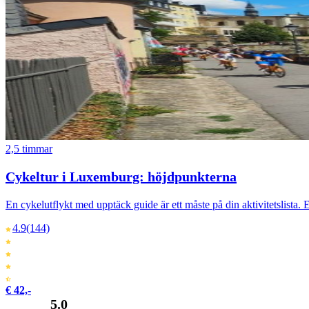
2,5 timmar
Cykeltur i Luxemburg: höjdpunkterna
En cykelutflykt med upptäck guide är ett måste på din aktivitetslista. 
4.9
(144)
€ 42,-
5.0