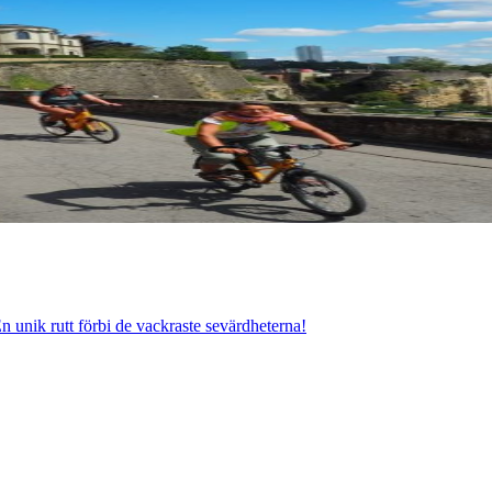
En unik rutt förbi de vackraste sevärdheterna!