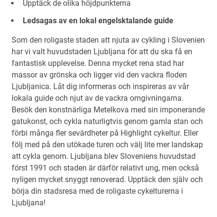
Upptäck de olika höjdpunkterna
Ledsagas av en lokal engelsktalande guide
Som den roligaste staden att njuta av cykling i Slovenien
har vi valt huvudstaden Ljubljana för att du ska få en
fantastisk upplevelse. Denna mycket rena stad har
massor av grönska och ligger vid den vackra floden
Ljubljanica. Låt dig informeras och inspireras av vår
lokala guide och njut av de vackra omgivningarna.
Besök den konstnärliga Metelkova med sin imponerande
gatukonst, och cykla naturligtvis genom gamla stan och
förbi många fler sevärdheter på Highlight cykeltur. Eller
följ med på den utökade turen och välj lite mer landskap
att cykla genom. Ljubljana blev Sloveniens huvudstad
först 1991 och staden är därför relativt ung, men också
nyligen mycket snyggt renoverad. Upptäck den själv och
börja din stadsresa med de roligaste cykelturerna i
Ljubljana!