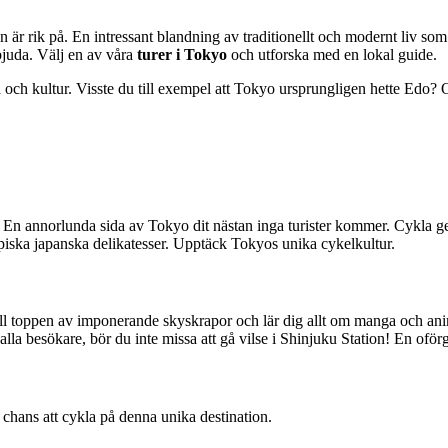
en är rik på. En intressant blandning av traditionellt och modernt liv 
rbjuda. Välj en av våra
turer i Tokyo
och utforska med en lokal guide.
ia och kultur. Visste du till exempel att Tokyo ursprungligen hette Edo? 
 En annorlunda sida av Tokyo dit nästan inga turister kommer. Cykla gen
piska japanska delikatesser. Upptäck Tokyos unika cykelkultur.
till toppen av imponerande skyskrapor och lär dig allt om manga och ani
alla besökare, bör du inte missa att gå vilse i Shinjuku Station! En oför
chans att cykla på denna unika destination.