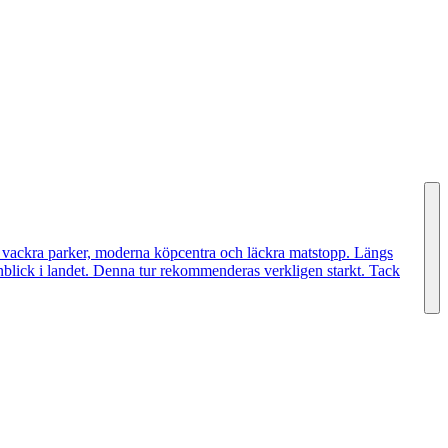
ll vackra parker, moderna köpcentra och läckra matstopp. Längs
inblick i landet. Denna tur rekommenderas verkligen starkt. Tack