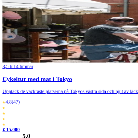
3,5 till 4 timmar
Cykeltur med mat i Tokyo
Upptäck de vackraste platserna på Tokyos västra sida och njut av läckr
4.8
(47)
¥ 15.000
5.0