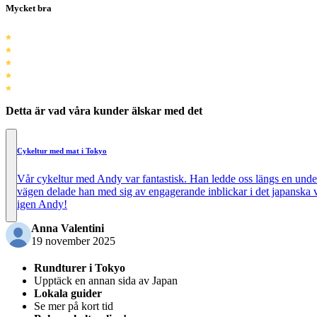
Mycket bra
Detta är vad våra kunder älskar med det
Cykeltur med mat i Tokyo
Vår cykeltur med Andy var fantastisk. Han ledde oss längs en under
vägen delade han med sig av engagerande inblickar i det japanska va
igen Andy!
Anna Valentini
19 november 2025
Rundturer i Tokyo
Upptäck en annan sida av Japan
Lokala guider
Se mer på kort tid