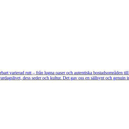
bart varierad rutt – från lugna oaser och autentiska bostadsområden ti
rdagslivet, dess seder och kultur. Det gav oss en sällsynt och genuin 