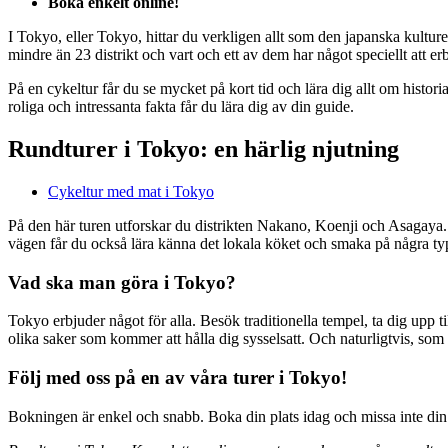
Boka enkelt online!
I Tokyo, eller Tokyo, hittar du verkligen allt som den japanska kultur
mindre än 23 distrikt och vart och ett av dem har något speciellt att e
På en cykeltur får du se mycket på kort tid och lära dig allt om histor
roliga och intressanta fakta får du lära dig av din guide.
Rundturer i Tokyo: en härlig njutning
Cykeltur med mat i Tokyo
På den här turen utforskar du distrikten Nakano, Koenji och Asagaya.
vägen får du också lära känna det lokala köket och smaka på några ty
Vad ska man göra i Tokyo?
Tokyo erbjuder något för alla. Besök traditionella tempel, ta dig upp 
olika saker som kommer att hålla dig sysselsatt. Och naturligtvis, som 
Följ med oss på en av våra turer i Tokyo!
Bokningen är enkel och snabb. Boka din plats idag och missa inte din 