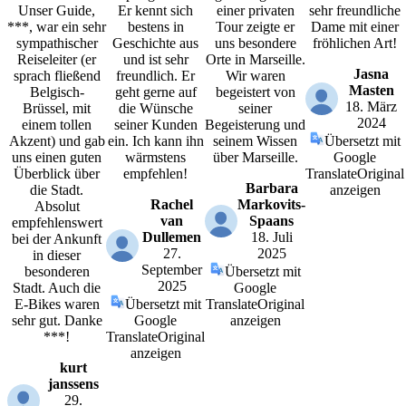
Unser Guide,
Er kennt sich
einer privaten
sehr freundliche
***, war ein sehr
bestens in
Tour zeigte er
Dame mit einer
sympathischer
Geschichte aus
uns besondere
fröhlichen Art!
Reiseleiter (er
und ist sehr
Orte in Marseille.
Jasna
sprach fließend
freundlich. Er
Wir waren
Masten
Belgisch-
geht gerne auf
begeistert von
18. März
Brüssel, mit
die Wünsche
seiner
2024
einem tollen
seiner Kunden
Begeisterung und
Akzent) und gab
ein. Ich kann ihn
seinem Wissen
Übersetzt mit
uns einen guten
wärmstens
über Marseille.
Google
Überblick über
empfehlen!
Translate
Original
Barbara
die Stadt.
anzeigen
Rachel
Markovits-
Absolut
van
Spaans
empfehlenswert
Dullemen
18. Juli
bei der Ankunft
27.
2025
in dieser
September
besonderen
Übersetzt mit
2025
Stadt. Auch die
Google
E-Bikes waren
Übersetzt mit
Translate
Original
sehr gut. Danke
Google
anzeigen
***!
Translate
Original
anzeigen
kurt
janssens
29.