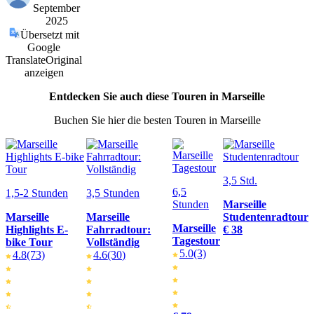
September
2025
Übersetzt mit
Google
Translate
Original
anzeigen
Entdecken Sie auch diese Touren in Marseille
Buchen Sie hier die besten Touren in Marseille
3,5 Std.
6,5
1,5-2 Stunden
3,5 Stunden
Stunden
Marseille
Marseille
Marseille
Studentenradtour
Marseille
Highlights E-
Fahrradtour:
€ 38
Tagestour
bike Tour
Vollständig
5.0
(3)
4.8
(73)
4.6
(30)