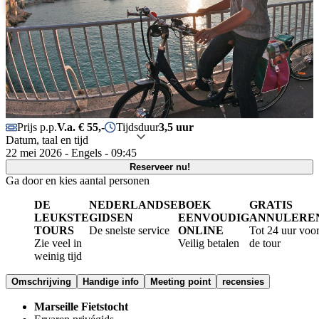
Português
Prijs p.p.
V.a. € 55,-
Tijdsduur
3,5 uur
Datum, taal en tijd
22 mei 2026 - Engels - 09:45
Reserveer nu!
Ga door en kies aantal personen
DE
NEDERLANDSE
BOEK
GRATIS
LEUKSTE
GIDSEN
EENVOUDIG
ANNULERE
TOURS
De snelste service
ONLINE
Tot 24 uur voo
Zie veel in
Veilig betalen
de tour
weinig tijd
Omschrijving
Handige info
Meeting point
recensies
Marseille Fietstocht