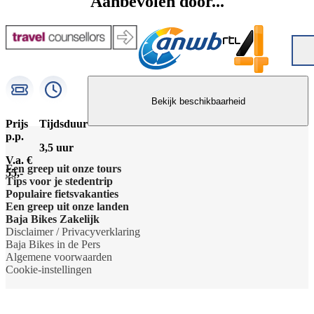
Aanbevolen door...
Bekijk beschikbaarheid
Prijs
Tijdsduur
p.p.
3,5 uur
V.a. €
Een greep uit onze tours
55,-
Tips voor je stedentrip
Barcelona Panorama tour
Populaire fietsvakanties
Wat te doen in Amsterdam
Een greep uit onze landen
Dubai Highlights fietstour
Fietsvakantie Duitsland
Baja Bikes Zakelijk
Wat te doen in Barcelona
Belgie
Disclaimer / Privacyverklaring
Dublin fietstour
Fietsvakantie Frankrijk
Neem contact op
Baja Bikes in de Pers
Wat te doen in Berlijn
Denemarken
Algemene voorwaarden
Kaapstad Township tour
Fietsvakantie Italie
Over ons
Cookie-instellingen
Wat te doen in Boedapest
Duitsland
Krakau Highlights fietstour
Fietsvakantie Nederland
Het team
Wat te doen in Lissabon
Engeland
Lissabon tour
Fietsvakantie Oostenrijk