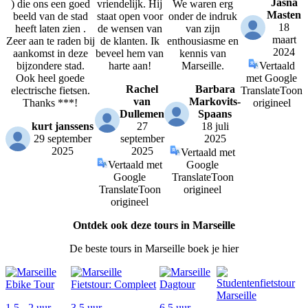
Jasna
) die ons een goed
vriendelijk. Hij
We waren erg
Masten
beeld van de stad
staat open voor
onder de indruk
18
heeft laten zien .
de wensen van
van zijn
maart
Zeer aan te raden bij
de klanten. Ik
enthousiasme en
2024
aankomst in deze
beveel hem van
kennis van
bijzondere stad.
harte aan!
Marseille.
Vertaald
Ook heel goede
met Google
Rachel
Barbara
electrische fietsen.
Translate
Toon
van
Markovits-
Thanks ***!
origineel
Dullemen
Spaans
kurt janssens
27
18 juli
29 september
september
2025
2025
2025
Vertaald met
Vertaald met
Google
Google
Translate
Toon
Translate
Toon
origineel
origineel
Ontdek ook deze tours in Marseille
De beste tours in Marseille boek je hier
1,5 - 2 uur
3,5 uur
6,5 uur