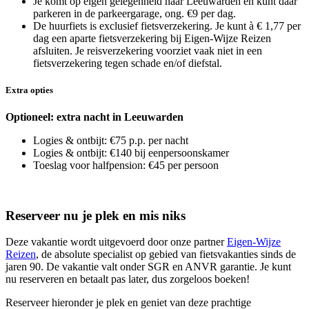
Je komt op eigen gelegenheid naar Leeuwarden en kunt daar
parkeren in de parkeergarage, ong. €9 per dag.
De huurfiets is exclusief fietsverzekering. Je kunt à € 1,77 per
dag een aparte fietsverzekering bij Eigen-Wijze Reizen
afsluiten. Je reisverzekering voorziet vaak niet in een
fietsverzekering tegen schade en/of diefstal.
Extra opties
Optioneel: extra nacht in Leeuwarden
Logies & ontbijt: €75 p.p. per nacht
Logies & ontbijt: €140 bij eenpersoonskamer
Toeslag voor halfpension: €45 per persoon
Reserveer nu je plek en mis niks
Deze vakantie wordt uitgevoerd door onze partner
Eigen-Wijze
Reizen
, de absolute specialist op gebied van fietsvakanties sinds de
jaren 90. De vakantie valt onder SGR en ANVR garantie. Je kunt
nu reserveren en betaalt pas later, dus zorgeloos boeken!
Reserveer hieronder je plek en geniet van deze prachtige