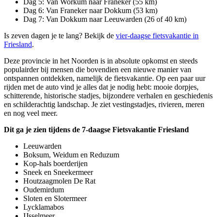
Dag 5: Van Workum naar Franeker (55 km)
Dag 6: Van Franeker naar Dokkum (53 km)
Dag 7: Van Dokkum naar Leeuwarden (26 of 40 km)
Is zeven dagen je te lang? Bekijk de
vier-daagse fietsvakantie in
Friesland
.
Deze provincie in het Noorden is in absolute opkomst en steeds
populairder bij mensen die bovendien een nieuwe manier van
ontspannen ontdekken, namelijk de fietsvakantie. Op een paar uur
rijden met de auto vind je alles dat je nodig hebt: mooie dorpjes,
schitterende, historische stadjes, bijzondere verhalen en geschiedenis
en schilderachtig landschap. Je ziet vestingstadjes, rivieren, meren
en nog veel meer.
Dit ga je zien tijdens de 7-daagse Fietsvakantie Friesland
Leeuwarden
Boksum, Weidum en Reduzum
Kop-hals boerderijen
Sneek en Sneekermeer
Houtzaagmolen De Rat
Oudemirdum
Sloten en Slotermeer
Lycklamabos
IJsselmeer