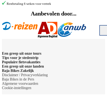
Restbetaling 6 weken voor vertrek
Aanbevolen door...
Een greep uit onze tours
Tips voor je stedentrip
Barcelona Panorama tour
Populaire fietsvakanties
Wat te doen in Amsterdam
Een greep uit onze landen
Dubai Highlights fietstour
Fietsvakantie Duitsland
Baja Bikes Zakelijk
Wat te doen in Barcelona
Belgie
Disclaimer / Privacyverklaring
Dublin fietstour
Fietsvakantie Frankrijk
Neem contact op
Baja Bikes in de Pers
Wat te doen in Berlijn
Denemarken
Algemene voorwaarden
Kaapstad Township tour
Fietsvakantie Italie
Over ons
Cookie-instellingen
Wat te doen in Boedapest
Duitsland
Krakau Highlights fietstour
Fietsvakantie Nederland
Het team
Wat te doen in Lissabon
Engeland
Lissabon tour
Fietsvakantie Oostenrijk
Duurzaamheid
Wat te doen in Londen
Frankrijk