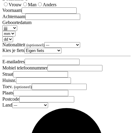
Vrouw
Man
Anders
Voornaam
Achternaam
Geboortedatum
Nationaliteit
(optioneel)
Kies je fiets
E-mailadres
Mobiel telefoonnummer
Straat
Huisnr.
Toev.
(optioneel)
Plaats
Postcode
Land