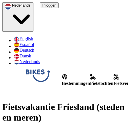
Nederlands
Inloggen
English
Español
Deutsch
Dansk
Nederlands
Bestemmingen
Fietstochten
Fietsv
Fietsvakantie Friesland (steden
en meren)