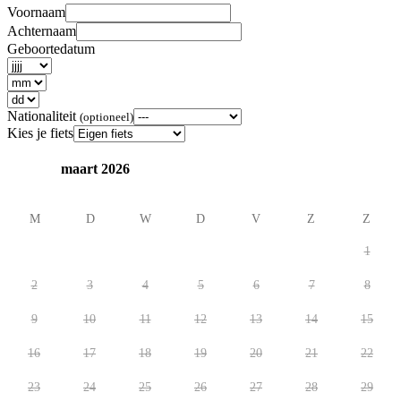
Voornaam
Achternaam
Geboortedatum
Nationaliteit
(optioneel)
Kies je fiets
maart 2026
M
D
W
D
V
Z
Z
1
2
3
4
5
6
7
8
9
10
11
12
13
14
15
16
17
18
19
20
21
22
23
24
25
26
27
28
29