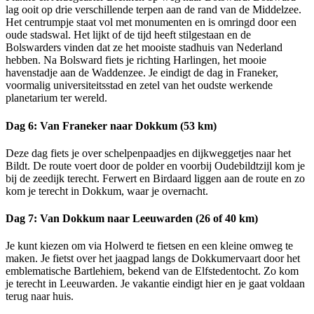
lag ooit op drie verschillende terpen aan de rand van de Middelzee.
Het centrumpje staat vol met monumenten en is omringd door een
oude stadswal. Het lijkt of de tijd heeft stilgestaan en de
Bolswarders vinden dat ze het mooiste stadhuis van Nederland
hebben. Na Bolsward fiets je richting Harlingen, het mooie
havenstadje aan de Waddenzee. Je eindigt de dag in Franeker,
voormalig universiteitsstad en zetel van het oudste werkende
planetarium ter wereld.
Dag 6: Van Franeker naar Dokkum (53 km)
Deze dag fiets je over schelpenpaadjes en dijkweggetjes naar het
Bildt. De route voert door de polder en voorbij Oudebildtzijl kom je
bij de zeedijk terecht. Ferwert en Birdaard liggen aan de route en zo
kom je terecht in Dokkum, waar je overnacht.
Dag 7: Van Dokkum naar Leeuwarden (26 of 40 km)
Je kunt kiezen om via Holwerd te fietsen en een kleine omweg te
maken. Je fietst over het jaagpad langs de Dokkumervaart door het
emblematische Bartlehiem, bekend van de Elfstedentocht. Zo kom
je terecht in Leeuwarden. Je vakantie eindigt hier en je gaat voldaan
terug naar huis.