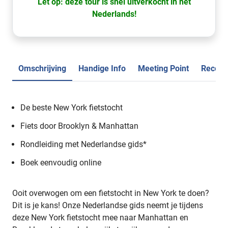
Let op: deze tour is snel uitverkocht in het
Nederlands!
Omschrijving
Handige Info
Meeting Point
Recens
De beste New York fietstocht
Fiets door Brooklyn & Manhattan
Rondleiding met Nederlandse gids*
Boek eenvoudig online
Ooit overwogen om een fietstocht in New York te doen?
Dit is je kans! Onze Nederlandse gids neemt je tijdens
deze New York fietstocht mee naar Manhattan en