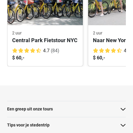
2 uur
2 uur
Central Park Fietstour NYC
4.7
(84)
4.7
$ 60,-
$ 60,-
Een greep uit onze tours
Barcelona Panorama tour
Tips voor je stedentrip