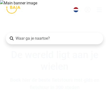
De wereld ligt aan je
wielen
Boek hier de beste fietstours met gids en
fietshuur in 300 steden