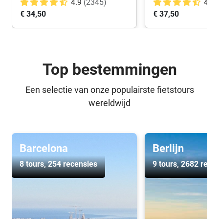
4.9
(2345)
4.9
€ 34,50
€ 37,50
Top bestemmingen
Een selectie van onze populairste fietstours
wereldwijd
Barcelona
Berlijn
8 tours
, 254 recensies
9 tours
, 2682 rece