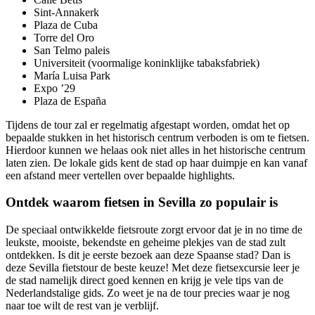
Sint-Annakerk
Plaza de Cuba
Torre del Oro
San Telmo paleis
Universiteit (voormalige koninklijke tabaksfabriek)
María Luisa Park
Expo ’29
Plaza de España
Tijdens de tour zal er regelmatig afgestapt worden, omdat het op
bepaalde stukken in het historisch centrum verboden is om te fietsen.
Hierdoor kunnen we helaas ook niet alles in het historische centrum
laten zien. De lokale gids kent de stad op haar duimpje en kan vanaf
een afstand meer vertellen over bepaalde highlights.
Ontdek waarom fietsen in Sevilla zo populair is
De speciaal ontwikkelde fietsroute zorgt ervoor dat je in no time de
leukste, mooiste, bekendste en geheime plekjes van de stad zult
ontdekken. Is dit je eerste bezoek aan deze Spaanse stad? Dan is
deze Sevilla fietstour de beste keuze! Met deze fietsexcursie leer je
de stad namelijk direct goed kennen en krijg je vele tips van de
Nederlandstalige gids. Zo weet je na de tour precies waar je nog
naar toe wilt de rest van je verblijf.