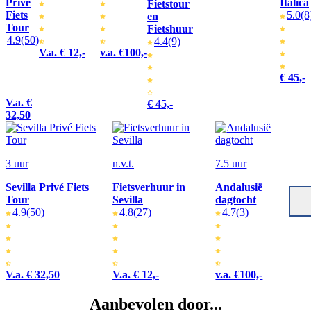
Privé
Itálica
Fietstour
Fiets
5.0
(8
en
Tour
Fietshuur
4.9
(50)
4.4
(9)
V.a. € 12,-
v.a. €100,-
€ 45,-
V.a. €
€ 45,-
32,50
3 uur
n.v.t.
7.5 uur
Sevilla Privé Fiets
Fietsverhuur in
Andalusië
Tour
Sevilla
dagtocht
4.9
(50)
4.8
(27)
4.7
(3)
V.a. € 32,50
V.a. € 12,-
v.a. €100,-
Aanbevolen door...