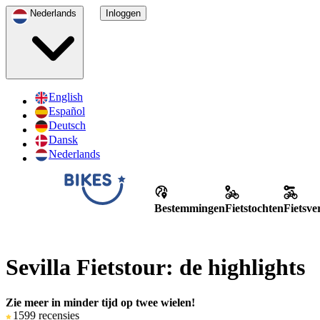
Nederlands
Inloggen
English
Español
Deutsch
Dansk
Nederlands
Bestemmingen
Fietstochten
Fietsv
Sevilla Fietstour: de highlights
Zie meer in minder tijd op twee wielen!
1599 recensies