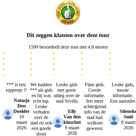
Dit zeggen klanten over deze tour
1599 beoordeelt deze tour met 4.8 sterren
*** is een
We hadden
Leuke gids
Fijne gids.
Leuke gids,
toppertje !!
*** als gids
met goeie
Goede
mooie
en hij was
uitleg over de
informatie.
informatie.
Natasja
echt top.
stad Sevilla
Iets meer
Een aanrader.
Den
Leuke
achtergrond
Doelder
Elly
Stienek
verhalen
info van de
10
Van den
Smit
over de
stad had
maart
kinschot
8 maart
stad en ook
welkom
2026
9 maart
2026
een goede
geweest.
2026
dosis