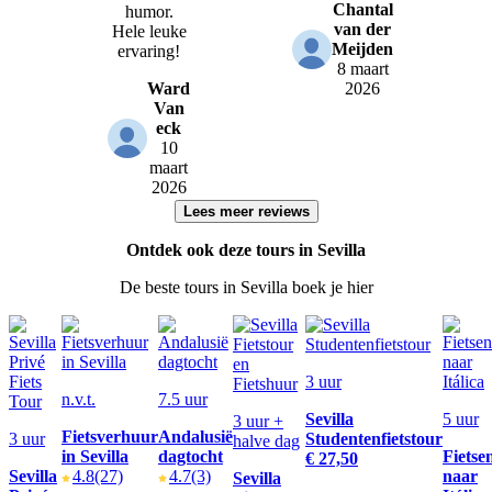
Chantal
humor.
van der
Hele leuke
Meijden
ervaring!
8 maart
Ward
2026
Van
eck
10
maart
2026
Lees meer reviews
Ontdek ook deze tours in Sevilla
De beste tours in Sevilla boek je hier
3 uur
n.v.t.
7.5 uur
Sevilla
5 uur
3 uur +
Fietsverhuur
Andalusië
3 uur
Studentenfietstour
halve dag
in Sevilla
dagtocht
Fietse
€ 27,50
Sevilla
4.8
(27)
4.7
(3)
naar
Sevilla