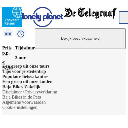
Bekijk beschikbaarheid
Prijs
Tijdsduur
p.p.
3 uur
€
Een greep uit onze tours
32,50
Tips voor je stedentrip
Barcelona Panorama tour
Populaire fietsvakanties
Wat te doen in Amsterdam
Een greep uit onze landen
Dubai Highlights fietstour
Fietsvakantie Duitsland
Baja Bikes Zakelijk
Wat te doen in Barcelona
Belgie
Disclaimer / Privacyverklaring
Dublin fietstour
Fietsvakantie Frankrijk
Neem contact op
Baja Bikes in de Pers
Wat te doen in Berlijn
Denemarken
Algemene voorwaarden
Kaapstad Township tour
Fietsvakantie Italie
Over ons
Cookie-instellingen
Wat te doen in Boedapest
Duitsland
Krakau Highlights fietstour
Fietsvakantie Nederland
Het team
Wat te doen in Lissabon
Engeland
Lissabon tour
Fietsvakantie Oostenrijk
Duurzaamheid