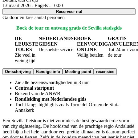
13 maart 2026 - Engels - 10:00
Reserveer nu!
Ga door en kies aantal personen
Boek de tour en ontvang gratis de Sevilla stadsgids
DE
NEDERLANDSE
BOEK
GRATIS
LEUKSTE
GIDSEN
EENVOUDIG
ANNULERE
TOURS
De snelste service
ONLINE
Tot 24 uur voo
Zie veel in
Veilig betalen
de tour
weinig tijd
Omschrijving
Handige info
Meeting point
recensies
Zie alle bezienswaardigheden in 3 uur
Centraal startpunt
Bekend van de ANWB
Rondleiding met Nederlandse gids
Tocht langs highlights zoals Torre del Oro en de Sint-
Annakerk
Een Sevilla fietstour is niet voor niets de best gewaardeerde vorm
van city sightseeing. De hoofdstad van de prachtige regio Andalusië
heeft bijna het hele jaar door een prettig klimaat en is daarom perfect
om door te fietsen. Zelfs in de koudste maand van het jaar is het niet