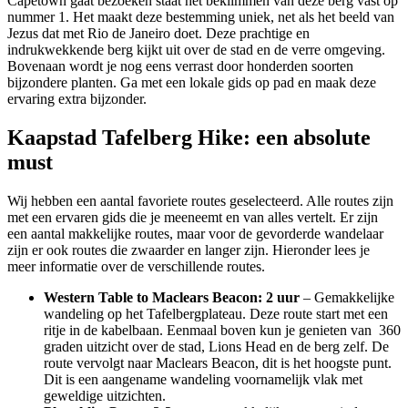
Capetown gaat bezoeken staat het beklimmen van deze berg vast op
nummer 1. Het maakt deze bestemming uniek, net als het beeld van
Jezus dat met Rio de Janeiro doet. Deze prachtige en
indrukwekkende berg kijkt uit over de stad en de verre omgeving.
Bovenaan wordt je nog eens verrast door honderden soorten
bijzondere planten. Ga met een lokale gids op pad en maak deze
ervaring extra bijzonder.
Kaapstad Tafelberg Hike: een absolute
must
Wij hebben een aantal favoriete routes geselecteerd. Alle routes zijn
met een ervaren gids die je meeneemt en van alles vertelt. Er zijn
een aantal makkelijke routes, maar voor de gevorderde wandelaar
zijn er ook routes die zwaarder en langer zijn. Hieronder lees je
meer informatie over de verschillende routes.
Western Table to Maclears Beacon: 2 uur
– Gemakkelijke
wandeling op het Tafelbergplateau. Deze route start met een
ritje in de kabelbaan. Eenmaal boven kun je genieten van 360
graden uitzicht over de stad, Lions Head en de berg zelf. De
route vervolgt naar Maclears Beacon, dit is het hoogste punt.
Dit is een aangename wandeling voornamelijk vlak met
geweldige uitzichten.