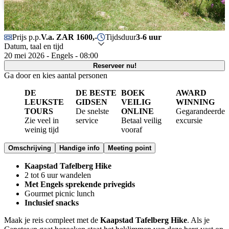
Português
Prijs p.p.
V.a. ZAR 1600,-
Tijdsduur
3-6 uur
Datum, taal en tijd
20 mei 2026 - Engels - 08:00
Reserveer nu!
Ga door en kies aantal personen
DE
DE BESTE
BOEK
AWARD
LEUKSTE
GIDSEN
VEILIG
WINNING
TOURS
De snelste
ONLINE
Gegarandeerde
Zie veel in
service
Betaal veilig
excursie
weinig tijd
vooraf
Omschrijving
Handige info
Meeting point
Kaapstad Tafelberg Hike
2 tot 6 uur wandelen
Met Engels sprekende privegids
Gourmet picnic lunch
Inclusief snacks
Maak je reis compleet met de
Kaapstad Tafelberg Hike
. Als je