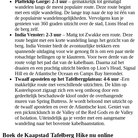
Platteklip Gorge: 2-3 uur
– gemakkelijk tot gematigd
wandelen langs de meest populaire route. Deze route begint
met een stijle wandeling. De lange trap naar de top ist één van
de populairste wandelmogelijkheden. Vervolgens kun je
genieten van 360 graden uitzicht over de stad, Lions Head en
de berg zelf.
India Venster: 2-3 uur
– Matig tot Zwakke een route. Deze
route begint met een korte wandeling langs het gezicht van de
berg. India Venster biedt de avontuurlijke trekkers een
spannende uitdaging voor wie genoeg fit is om een ​​paar steile
rotsachtige hellingen op te klauteren. Voor twee derde van de
route volgt het pad dat van de kabelbaan. Daarna zal het
draaien en een prachtig uitzicht bieden op Lion’s Head, Signal
Hill en de Atlantische Oceaan en Camps Bay hieronder.
Twaalf apostelen op het Tafelbergplateau: 4-6 uur
-Een
makkelijke route met verschillende uitzichten. De klim op
Kasteelspoort zigzagt zich een weg omhoog door een
gedeeltelijk beschaduwde kloof onder de overhangende
muren van Spring Buttress. Je wordt beloond met uitzicht op
de twaalf apostelen en over de Atlantische kust. Geniet van
een picknicklunch in de Valley of the Red Gods en de Valley
of Isolation. Uiteindelijk ga je verder met een aangename
wandeling naar het bovenste kabelbaanstation.
Boek de Kaapstad Tafelberg Hike nu online