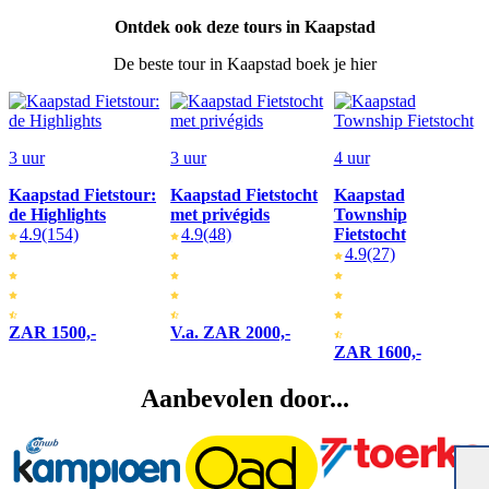
Ontdek ook deze tours in Kaapstad
De beste tour in Kaapstad boek je hier
3 uur
3 uur
4 uur
Kaapstad Fietstour:
Kaapstad Fietstocht
Kaapstad
de Highlights
met privégids
Township
4.9
(154)
4.9
(48)
Fietstocht
4.9
(27)
ZAR 1500,-
V.a. ZAR 2000,-
ZAR 1600,-
Aanbevolen door...