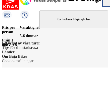
Kontrollera tillgänglighet
Pris per
Varaktighet
person
3-6 timmar
Från 1
Ett urval av våra turer
600 ZAR
Tips för din stadsresa
Länder
Om Baja Bikes
Cookie-inställningar