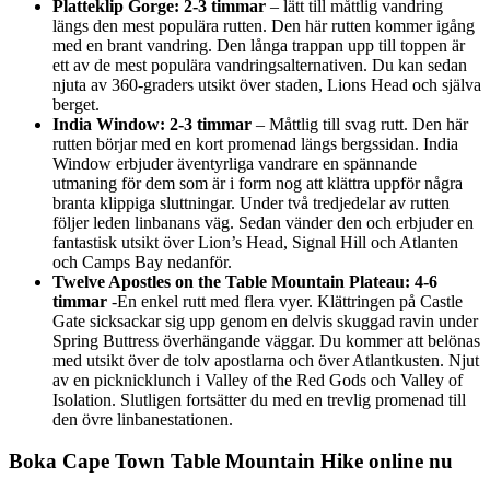
Platteklip Gorge: 2-3 timmar
– lätt till måttlig vandring
längs den mest populära rutten. Den här rutten kommer igång
med en brant vandring. Den långa trappan upp till toppen är
ett av de mest populära vandringsalternativen. Du kan sedan
njuta av 360-graders utsikt över staden, Lions Head och själva
berget.
India Window: 2-3 timmar
– Måttlig till svag rutt. Den här
rutten börjar med en kort promenad längs bergssidan. India
Window erbjuder äventyrliga vandrare en spännande
utmaning för dem som är i form nog att klättra uppför några
branta klippiga sluttningar. Under två tredjedelar av rutten
följer leden linbanans väg. Sedan vänder den och erbjuder en
fantastisk utsikt över Lion’s Head, Signal Hill och Atlanten
och Camps Bay nedanför.
Twelve Apostles on the Table Mountain Plateau: 4-6
timmar
-En enkel rutt med flera vyer. Klättringen på Castle
Gate sicksackar sig upp genom en delvis skuggad ravin under
Spring Buttress överhängande väggar. Du kommer att belönas
med utsikt över de tolv apostlarna och över Atlantkusten. Njut
av en picknicklunch i Valley of the Red Gods och Valley of
Isolation. Slutligen fortsätter du med en trevlig promenad till
den övre linbanestationen.
Boka Cape Town Table Mountain Hike online nu