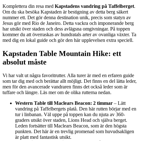
Komplettera din resa med
Kapstadens vandring på Taffelberget
.
Om du ska besöka Kapstaden är bestigning av detta berg säkert
nummer ett. Det gör denna destination unik, precis som statyn av
Jesus gör med Rio de Janeiro. Detta vackra och imponerande berg
har utsikt över staden och dess avlägsna omgivningar. På toppen
kommer du att överraskas av hundratals arter av ovanliga växter. Ta
med dig en lokal guide och gör den här upplevelsen extra speciell.
Kapstaden Table Mountain Hike: ett
absolut måste
Vi har valt ut några favoritrutter. Alla turer är med en erfaren guide
som tar dig med och berättar allt möjligt. Det finns en del lätta leder,
men för den avancerade vandraren finns det också leder som är
tuffare och längre. Läs mer om de olika rutterna nedan.
Western Table till Maclears Beacon: 2 timmar
– Lätt
vandring på Taffelbergets platå. Den här rutten börjar med en
tur i linbanan. Väl uppe på toppen kan du njuta av 360-
graders utsikt över staden, Lions Head och själva berget.
Leden fortsätter till Maclears Beacon, som är den högsta
punkten. Det här är en trevlig promenad som huvudsakligen
är platt med fantastisk utsikt.