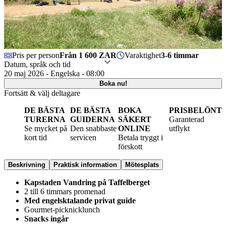
Pris per person
Från 1 600 ZAR
Varaktighet
3-6 timmar
Datum, språk och tid
20 maj 2026 - Engelska - 08:00
Boka nu!
Fortsätt & välj deltagare
DE BÄSTA
DE BÄSTA
BOKA
PRISBELÖNT
TURERNA
GUIDERNA
SÄKERT
Garanterad
Se mycket på
Den snabbaste
ONLINE
utflykt
kort tid
servicen
Betala tryggt i
förskott
Beskrivning
Praktisk information
Mötesplats
Kapstaden Vandring på Taffelberget
2 till 6 timmars promenad
Med engelsktalande privat guide
Gourmet-picknicklunch
Snacks ingår