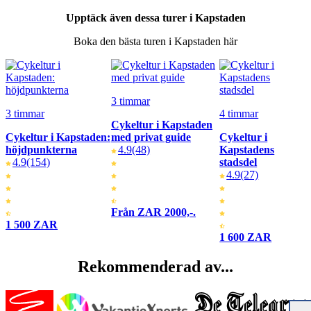
Upptäck även dessa turer i Kapstaden
Boka den bästa turen i Kapstaden här
3 timmar
3 timmar
4 timmar
Cykeltur i Kapstaden
Cykeltur i Kapstaden:
med privat guide
Cykeltur i
höjdpunkterna
4.9
(48)
Kapstadens
4.9
(154)
stadsdel
4.9
(27)
Från ZAR 2000,-.
1 500 ZAR
1 600 ZAR
Rekommenderad av...