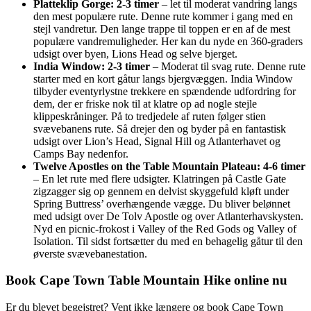
Platteklip Gorge: 2-3 timer
– let til moderat vandring langs
den mest populære rute. Denne rute kommer i gang med en
stejl vandretur. Den lange trappe til toppen er en af de mest
populære vandremuligheder. Her kan du nyde en 360-graders
udsigt over byen, Lions Head og selve bjerget.
India Window: 2-3 timer
– Moderat til svag rute. Denne rute
starter med en kort gåtur langs bjergvæggen. India Window
tilbyder eventyrlystne trekkere en spændende udfordring for
dem, der er friske nok til at klatre op ad nogle stejle
klippeskråninger. På to tredjedele af ruten følger stien
svævebanens rute. Så drejer den og byder på en fantastisk
udsigt over Lion’s Head, Signal Hill og Atlanterhavet og
Camps Bay nedenfor.
Twelve Apostles on the Table Mountain Plateau: 4-6 timer
– En let rute med flere udsigter. Klatringen på Castle Gate
zigzagger sig op gennem en delvist skyggefuld kløft under
Spring Buttress’ overhængende vægge. Du bliver belønnet
med udsigt over De Tolv Apostle og over Atlanterhavskysten.
Nyd en picnic-frokost i Valley of the Red Gods og Valley of
Isolation. Til sidst fortsætter du med en behagelig gåtur til den
øverste svævebanestation.
Book Cape Town Table Mountain Hike online nu
Er du blevet begejstret? Vent ikke længere og book Cape Town