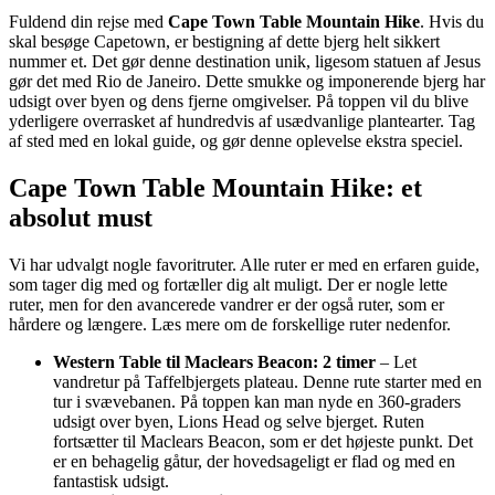
Fuldend din rejse med
Cape Town Table Mountain Hike
. Hvis du
skal besøge Capetown, er bestigning af dette bjerg helt sikkert
nummer et. Det gør denne destination unik, ligesom statuen af Jesus
gør det med Rio de Janeiro. Dette smukke og imponerende bjerg har
udsigt over byen og dens fjerne omgivelser. På toppen vil du blive
yderligere overrasket af hundredvis af usædvanlige plantearter. Tag
af sted med en lokal guide, og gør denne oplevelse ekstra speciel.
Cape Town Table Mountain Hike: et
absolut must
Vi har udvalgt nogle favoritruter. Alle ruter er med en erfaren guide,
som tager dig med og fortæller dig alt muligt. Der er nogle lette
ruter, men for den avancerede vandrer er der også ruter, som er
hårdere og længere. Læs mere om de forskellige ruter nedenfor.
Western Table til Maclears Beacon: 2 timer
– Let
vandretur på Taffelbjergets plateau. Denne rute starter med en
tur i svævebanen. På toppen kan man nyde en 360-graders
udsigt over byen, Lions Head og selve bjerget. Ruten
fortsætter til Maclears Beacon, som er det højeste punkt. Det
er en behagelig gåtur, der hovedsageligt er flad og med en
fantastisk udsigt.