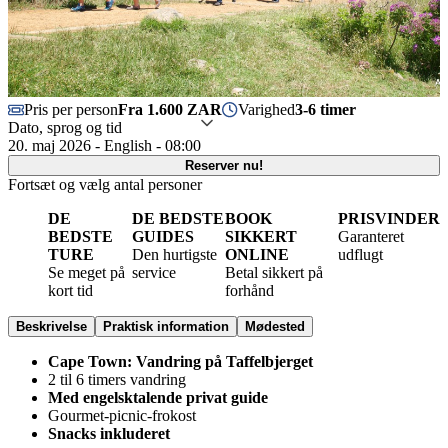
Pris per person
Fra 1.600 ZAR
Varighed
3-6 timer
Dato, sprog og tid
20. maj 2026 - English - 08:00
Reserver nu!
Fortsæt og vælg antal personer
DE
DE BEDSTE
BOOK
PRISVINDER
BEDSTE
GUIDES
SIKKERT
Garanteret
TURE
Den hurtigste
ONLINE
udflugt
Se meget på
service
Betal sikkert på
kort tid
forhånd
Beskrivelse
Praktisk information
Mødested
Cape Town: Vandring på Taffelbjerget
2 til 6 timers vandring
Med engelsktalende privat guide
Gourmet-picnic-frokost
Snacks inkluderet