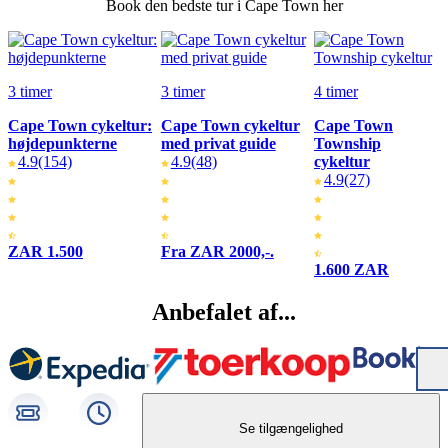
Book den bedste tur i Cape Town her
3 timer
3 timer
4 timer
Cape Town cykeltur:
Cape Town cykeltur
Cape Town
højdepunkterne
med privat guide
Township
4.9
(154)
4.9
(48)
cykeltur
4.9
(27)
ZAR 1.500
Fra ZAR 2000,-.
1.600 ZAR
Anbefalet af...
Se tilgængelighed