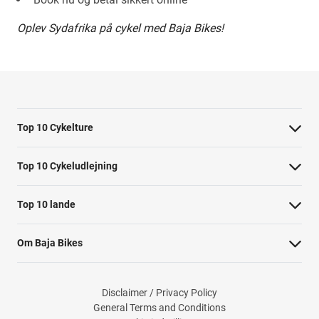
Oplev Sydafrika på cykel med Baja Bikes!
Top 10 Cykelture
Cykeltur i Barcelona: højdepunkterne
Top 10 Cykeludlejning
Cykeltur i Berlin: højdepunkterne
Barcelona Cykeludlejning
Top 10 lande
Tur til Paris: højdepunkter
Berlin Cykeludlejning
Cykelture i Holland
Rom højdepunkter cykeltur
Om Baja Bikes
Paris Cykeludlejning
Cykelture i Portugal
Cykeltur til Amsterdams højdepunkter
Kontakt os
Rom Cykeludlejning
Cykelture i Spanien
Cykeltur til Kobenhavn højdepunkter
Disclaimer / Privacy Policy
Om os
Valencia Cykeludlejning
General Terms and Conditions
Cykelture i USA
Cykeltur til Firenzes højdepunkter