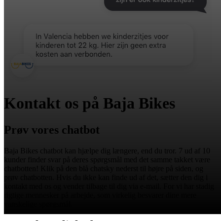
Kontakt os på Baja Bikes
Prøv vores chatbot
Baja Bikes chatbot kan hjælpe dig længere, end du tror. 7 ud af 10
kunder finder svar på deres spørgsmål med det samme takket være
chatbotten! Klik på den blå chatsky nederst til højre på siden, og
prøv chatbotten. Hvis du ikke kan finde ud af det, sætter den dig i
kontakt med os og vender tilbage til dig via e-mail. For vi har stadig
rigtige mennesker på arbejde, som virkelig besvarer dine mere
vanskelige spørgsmål.