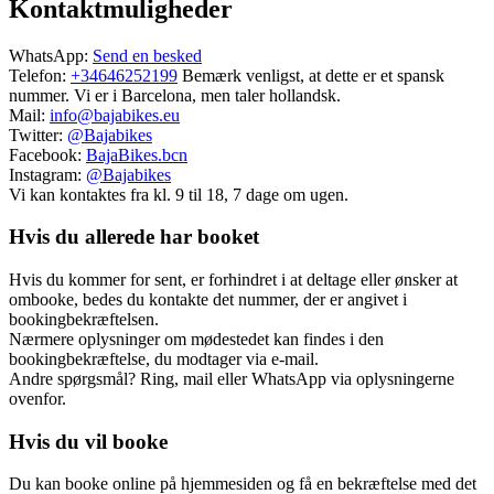
Kontaktmuligheder
WhatsApp:
Send en besked
Telefon:
+34646252199
Bemærk venligst, at dette er et spansk
nummer. Vi er i Barcelona, men taler hollandsk.
Mail:
info@bajabikes.eu
Twitter:
@Bajabikes
Facebook:
BajaBikes.bcn
Instagram:
@Bajabikes
Vi kan kontaktes fra kl. 9 til 18, 7 dage om ugen.
Hvis du allerede har booket
Hvis du kommer for sent, er forhindret i at deltage eller ønsker at
ombooke, bedes du kontakte det nummer, der er angivet i
bookingbekræftelsen.
Nærmere oplysninger om mødestedet kan findes i den
bookingbekræftelse, du modtager via e-mail.
Andre spørgsmål? Ring, mail eller WhatsApp via oplysningerne
ovenfor.
Hvis du vil booke
Du kan booke online på hjemmesiden og få en bekræftelse med det