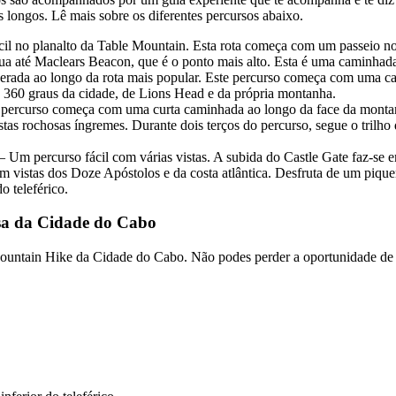
 longos. Lê mais sobre os diferentes percursos abaixo.
l no planalto da Table Mountain. Esta rota começa com um passeio no t
ua até Maclears Beacon, que é o ponto mais alto. Esta é uma caminhada
erada ao longo da rota mais popular. Este percurso começa com uma ca
e 360 graus da cidade, de Lions Head e da própria montanha.
 percurso começa com uma curta caminhada ao longo da face da montanh
as rochosas íngremes. Durante dois terços do percurso, segue o trilho d
– Um percurso fácil com várias vistas. A subida do Castle Gate faz-se
om vistas dos Doze Apóstolos e da costa atlântica. Desfruta de um piq
o teleférico.
sa da Cidade do Cabo
ountain Hike da Cidade do Cabo. Não podes perder a oportunidade de es