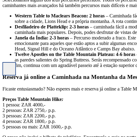
caminhantes mais avançados há também percursos mais difíceis e mais
Western Table to Maclears Beacon: 2 horas
– Caminhada fáci
sobre a cidade, Lions Head e a própria montanha. A rota contin
Desfiladeiro de Platteklip: 2-3 horas
– caminhada fácil a mod
caminhada mais populares. Depois, podes desfrutar de vistas d
Janela da Índia: 2-3 horas
– Percurso moderado a fraco. Este
emocionante para aqueles que estão aptos a subir algumas encost
Head, Signal Hill e do Oceano Atlântico e Camps Bay abaixo.
Twelve Apostles on the Table Mountain Plateau: 4-6 horas
as paredes salientes do Spring Buttress. Serás recompensado c
fim, continua com um agradável passeio até à estação superior d
Reserva já online a Caminhada na Montanha da Me
Ficaste entusiasmado? Não esperes mais e reserva já online a Table M
Preços Table Mountain Hike
:
1 pessoa: ZAR 4000,-
2 pessoas: ZAR 2750,- p.p.
3 pessoas: ZAR 2200,- p.p.
4 pessoas: ZAR 1800,- p.p.
5 pessoas ou mais: ZAR 1600,- p.p.