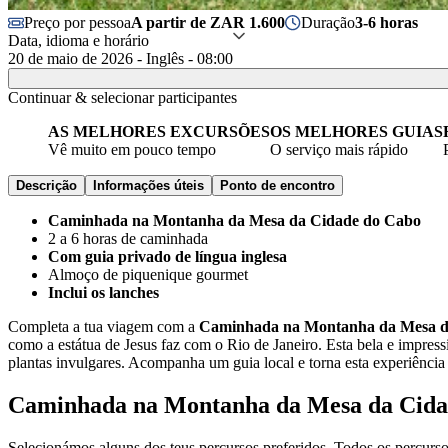
Preço por pessoa
A partir de ZAR 1.600
Duração
3-6 horas
Data, idioma e horário
20 de maio de 2026 - Inglês - 08:00
Continuar & selecionar participantes
AS MELHORES EXCURSÕES
OS MELHORES GUIAS
Vê muito em pouco tempo
O serviço mais rápido
Descrição
Informações úteis
Ponto de encontro
Caminhada na Montanha da Mesa da Cidade do Cabo
2 a 6 horas de caminhada
Com guia privado de língua inglesa
Almoço de piquenique gourmet
Inclui os lanches
Completa a tua viagem com a
Caminhada na Montanha da Mesa d
como a estátua de Jesus faz com o Rio de Janeiro. Esta bela e impress
plantas invulgares. Acompanha um guia local e torna esta experiência 
Caminhada na Montanha da Mesa da Cidad
Selecionámos alguns dos teus percursos preferidos. Todos os percurso