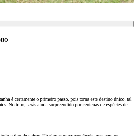
MIO
tanha é certamente o primeiro passo, pois torna este destino único, tal
ntes. No topo, serás ainda surpreendido por centenas de espécies de
odo o tipo de coisas. Há alguns percursos fáceis, mas para os