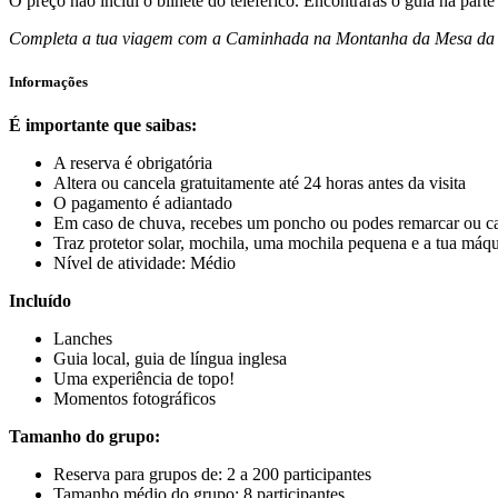
O preço não inclui o bilhete do teleférico. Encontrarás o guia na parte 
Completa a tua viagem com a Caminhada na Montanha da Mesa da 
Informações
É importante que saibas:
A reserva é obrigatória
Altera ou cancela gratuitamente até 24 horas antes da visita
O pagamento é adiantado
Em caso de chuva, recebes um poncho ou podes remarcar ou ca
Traz protetor solar, mochila, uma mochila pequena e a tua máqu
Nível de atividade: Médio
Incluído
Lanches
Guia local, guia de língua inglesa
Uma experiência de topo!
Momentos fotográficos
Tamanho do grupo:
Reserva para grupos de: 2 a 200 participantes
Tamanho médio do grupo: 8 participantes