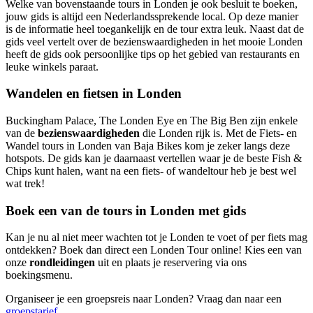
Welke van bovenstaande tours in Londen je ook besluit te boeken,
jouw gids is altijd een Nederlandssprekende local. Op deze manier
is de informatie heel toegankelijk en de tour extra leuk. Naast dat de
gids veel vertelt over de bezienswaardigheden in het mooie Londen
heeft de gids ook persoonlijke tips op het gebied van restaurants en
leuke winkels paraat.
Wandelen en fietsen in Londen
Buckingham Palace, The Londen Eye en The Big Ben zijn enkele
van de
bezienswaardigheden
die Londen rijk is. Met de Fiets- en
Wandel tours in Londen van Baja Bikes kom je zeker langs deze
hotspots. De gids kan je daarnaast vertellen waar je de beste Fish &
Chips kunt halen, want na een fiets- of wandeltour heb je best wel
wat trek!
Boek een van de tours in Londen met gids
Kan je nu al niet meer wachten tot je Londen te voet of per fiets mag
ontdekken? Boek dan direct een Londen Tour online! Kies een van
onze
rondleidingen
uit en plaats je reservering via ons
boekingsmenu.
Organiseer je een groepsreis naar Londen? Vraag dan naar een
groepstarief
.