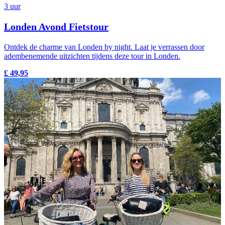
3 uur
Londen Avond Fietstour
Ontdek de charme van Londen by night. Laat je verrassen door
adembenemende uitzichten tijdens deze tour in Londen.
£ 49,95