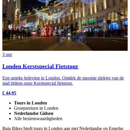
3 uur
Londen Kerstspecial Fietstour
Een unieke beleving in Londen. Ontdek de mooiste plekjes van de
stad tijdens onze Kerstspecial fietstour.
£ 44,95
Tours in Londen
Groepsreizen in Londen
Nederlandse Gidsen
Alle bezienswaardigheden
Baja Bikes biedt tours in Londen aan met Nederlandse en Engelse