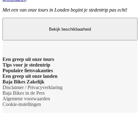
Met een van onze tours in Londen begint je stedentrip pas echt!
Bekijk beschikbaarheid
Een greep uit onze tours
Tips voor je stedentrip
Barcelona Panorama tour
Populaire fietsvakanties
Wat te doen in Amsterdam
Een greep uit onze landen
Dubai Highlights fietstour
Fietsvakantie Duitsland
Baja Bikes Zakelijk
Wat te doen in Barcelona
Belgie
Disclaimer / Privacyverklaring
Dublin fietstour
Fietsvakantie Frankrijk
Neem contact op
Baja Bikes in de Pers
Wat te doen in Berlijn
Denemarken
Algemene voorwaarden
Kaapstad Township tour
Fietsvakantie Italie
Over ons
Cookie-instellingen
Wat te doen in Boedapest
Duitsland
Krakau Highlights fietstour
Fietsvakantie Nederland
Het team
Wat te doen in Lissabon
Engeland
Lissabon tour
Fietsvakantie Oostenrijk
Duurzaamheid
Wat te doen in Londen
Frankrijk
Londen Highlights tour
Fietsvakantie Friesland
Partner worden
Wat te doen in New York
Italie