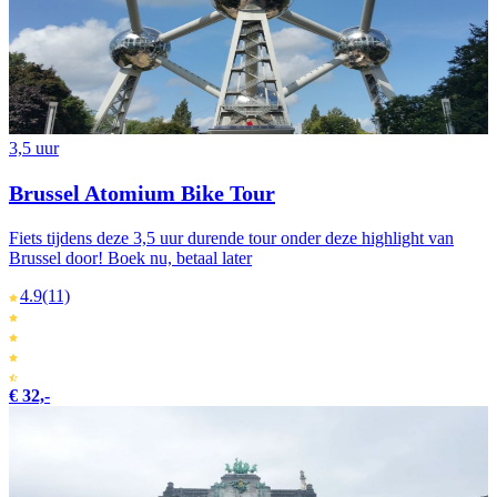
3,5 uur
Brussel Atomium Bike Tour
Fiets tijdens deze 3,5 uur durende tour onder deze highlight van
Brussel door! Boek nu, betaal later
4.9
(11)
€ 32,-