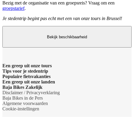
Bezig met de organisatie van een groepsreis? Vraag om een
groepstarief
.
Je stedentrip begint pas echt met een van onze tours in Brussel!
Bekijk beschikbaarheid
Een greep uit onze tours
Tips voor je stedentrip
Barcelona Panorama tour
Populaire fietsvakanties
Wat te doen in Amsterdam
Een greep uit onze landen
Dubai Highlights fietstour
Fietsvakantie Duitsland
Baja Bikes Zakelijk
Wat te doen in Barcelona
Belgie
Disclaimer / Privacyverklaring
Dublin fietstour
Fietsvakantie Frankrijk
Neem contact op
Baja Bikes in de Pers
Wat te doen in Berlijn
Denemarken
Algemene voorwaarden
Kaapstad Township tour
Fietsvakantie Italie
Over ons
Cookie-instellingen
Wat te doen in Boedapest
Duitsland
Krakau Highlights fietstour
Fietsvakantie Nederland
Het team
Wat te doen in Lissabon
Engeland
Lissabon tour
Fietsvakantie Oostenrijk
Duurzaamheid
Wat te doen in Londen
Frankrijk