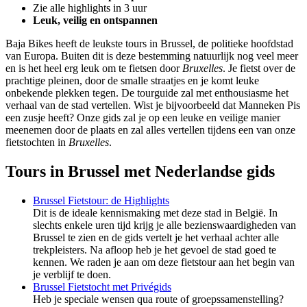
Zie alle highlights in 3 uur
Leuk, veilig en ontspannen
Baja Bikes heeft de leukste tours in Brussel, de politieke hoofdstad
van Europa. Buiten dit is deze bestemming natuurlijk nog veel meer
en is het heel erg leuk om te fietsen door
Bruxelles
. Je fietst over de
prachtige pleinen, door de smalle straatjes en je komt leuke
onbekende plekken tegen. De tourguide zal met enthousiasme het
verhaal van de stad vertellen. Wist je bijvoorbeeld dat Manneken Pis
een zusje heeft? Onze gids zal je op een leuke en veilige manier
meenemen door de plaats en zal alles vertellen tijdens een van onze
fietstochten in
Bruxelles
.
Tours in Brussel met Nederlandse gids
Brussel Fietstour: de Highlights
Dit is de ideale kennismaking met deze stad in België. In
slechts enkele uren tijd krijg je alle bezienswaardigheden van
Brussel te zien en de gids vertelt je het verhaal achter alle
trekpleisters. Na afloop heb je het gevoel de stad goed te
kennen. We raden je aan om deze fietstour aan het begin van
je verblijf te doen.
Brussel Fietstocht met Privégids
Heb je speciale wensen qua route of groepssamenstelling?