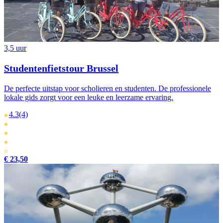
3,5 uur
Studentenfietstour Brussel
De perfecte uitstap voor scholieren en studenten. De professionele
lokale gids zorgt voor een leuke en leerzame ervaring.
4.3
(4)
€ 23,50