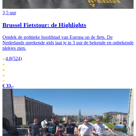
3,5 uur
Brussel Fietstour: de Highlights
Ontdek de politieke hoofdstad van Europa op de fiets. De
Nederlands sprekende gids laat je in 3 uur de bekende en onbekende
plekjes zien.
4.8
(524)
€ 33,-