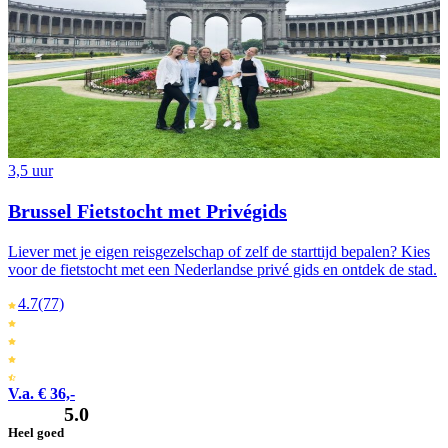
3,5 uur
Brussel Fietstocht met Privégids
Liever met je eigen reisgezelschap of zelf de starttijd bepalen? Kies
voor de fietstocht met een Nederlandse privé gids en ontdek de stad.
4.7
(77)
V.a. € 36,-
5.0
Heel goed