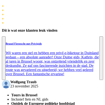
Dit is wat onze klanten leuk vinden
Brussel Fietstocht met Privégids
Wij waren een stel en hebben een privé-e-biketour in Duitsland
gedaan – een absolute aanrader! Onze Duitse gids, Kathrin, die
al jaren in Brussel woont, was ontzettend vriendelijk en zeer
deskundig. Ze gaf ons fascinerende inzichten in de stad. De
route was gevarieerd en uitgebreid; we hebben veel geleerd
over Brussel. Een fantastische ervaring!
Wolfgang Traub
23 november 2025
Tours in Brussel
Inclusief fiets en NL gids
Ontdek de Europese politieke hoofdstad