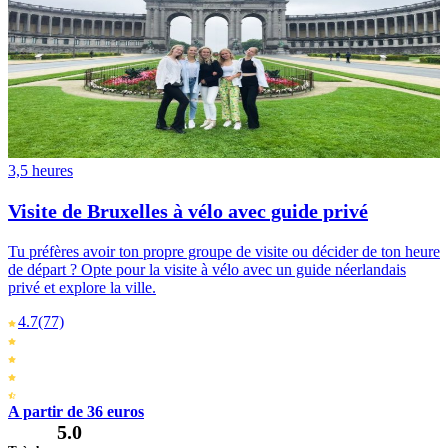
3,5 heures
Visite de Bruxelles à vélo avec guide privé
Tu préfères avoir ton propre groupe de visite ou décider de ton heure
de départ ? Opte pour la visite à vélo avec un guide néerlandais
privé et explore la ville.
4.7
(77)
A partir de 36 euros
5.0