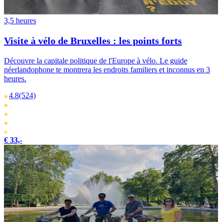
3,5 heures
Visite à vélo de Bruxelles : les points forts
Découvre la capitale politique de l'Europe à vélo. Le guide
néerlandophone te montrera les endroits familiers et inconnus en 3
heures.
4.8
(524)
€ 33,-