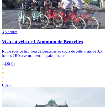
3,5 heures
Visite à vélo de l'Atomium de Bruxelles
Roule sous ce haut lieu de Bruxelles au cours de cette visite de 3,5
heures ! Réserve maintenant, paie plus tard
4.9
(11)
€ 32,-