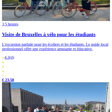
3,5 heures
Visite de Bruxelles à vélo pour les étudiants
L'excursion parfaite pour les écoliers et les étudiants. Le guide local
professionnel offre une expérience amusante et éducative.
4.3
(4)
€ 23,50