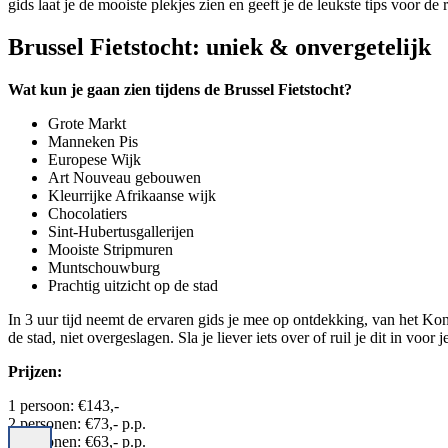
gids laat je de mooiste plekjes zien en geeft je de leukste tips voor de r
Brussel Fietstocht: uniek & onvergetelijk
Wat kun je gaan zien tijdens de Brussel Fietstocht?
Grote Markt
Manneken Pis
Europese Wijk
Art Nouveau gebouwen
Kleurrijke Afrikaanse wijk
Chocolatiers
Sint-Hubertusgallerijen
Mooiste Stripmuren
Muntschouwburg
Prachtig uitzicht op de stad
In 3 uur tijd neemt de ervaren gids je mee op ontdekking, van het Kon
de stad, niet overgeslagen. Sla je liever iets over of ruil je dit in voor
Prijzen:
1 persoon: €143,-
2 personen: €73,- p.p.
3 personen: €63,- p.p.