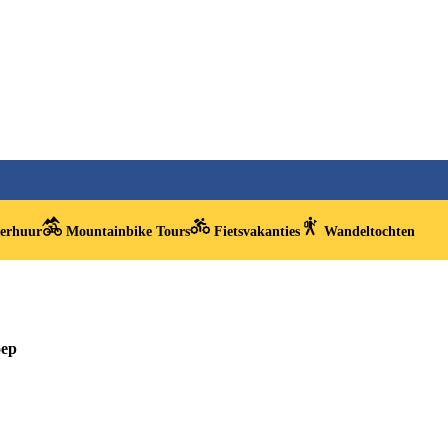
verhuur
Mountainbike Tours
Fietsvakanties
Wandeltochten
oep