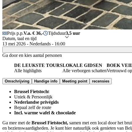
Prijs p.p.
V.a. € 36,-
Tijdsduur
3,5 uur
Datum, taal en tijd
13 mei 2026 - Nederlands - 16:00
Ga door en kies aantal personen
DE LEUKSTE TOURS
LOKALE GIDSEN
BOEK VEI
Alle highlights
Alle verborgen schatten
Vertrouwd op
Omschrijving
Handige info
Meeting point
recensies
Brussel Fietstoch
t
Uniek & Persoonlijk
Nederlandse privégids
Bepaal zelf de route
Incl. warme wafel & chocolade
Ga mee met de
Brussel Fietstocht,
samen met een local door het bru
en bezienswaardigheden. Je kunt hier natuurlijk ook genieten van Belg