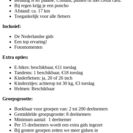
Betaling is ter plaatse. Contant, pinnen of met credit card.
Bij regen krijg je een poncho
Afstand: ca. 17 km
Toegankelijk voor alle fietsers
Inclusief:
De Nederlandse gids
Een top ervaring!
Fotomomenten
Extra opties:
E-bikes: beschikbaar, €11 toeslag
Tandems: 1 beschikbaar, €18 toeslag
Kinderfietsen: ja, 20 of 26 inch
Kinderzitjes: achterop tot 30 kg, €3 toeslag
Helmen: Beschikbaar
Groepsgrootte:
Boekbaar voor groepen van: 2 tot 200 deelnemers
Gemiddelde groepsgrootte: 8 deelnemers
Minimum aantal: 1 deelnemer
Per 15 deelnemers wordt een extra gids ingezet
Bij grotere groepen zetten we meer gidsen in