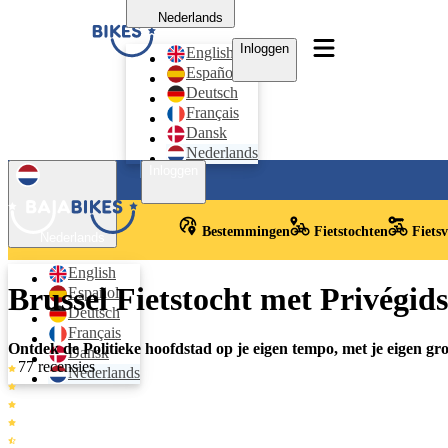
Nederlands
Inloggen
English
Español
Deutsch
Français
Dansk
Nederlands
Inloggen
Bestemmingen
Fietstochten
Fiets
Nederlands
English
Brussel Fietstocht met Privégids
Español
Deutsch
Français
Ontdek de Politieke hoofdstad op je eigen tempo, met je eigen gr
Dansk
77 recensies
Nederlands