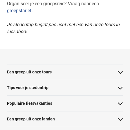
Organiseer je een groepsreis? Vraag naar een
groepstarief
.
Je stedentrip begint pas echt met één van onze tours in
Lissabon!
Een greep uit onze tours
Barcelona Panorama tour
Tips voor je stedentrip
Dubai Highlights fietstour
Wat te doen in Amsterdam
Populaire fietsvakanties
Dublin fietstour
Wat te doen in Barcelona
Fietsvakantie Duitsland
Kaapstad Township tour
Een greep uit onze landen
Wat te doen in Berlijn
Fietsvakantie Frankrijk
Krakau Highlights fietstour