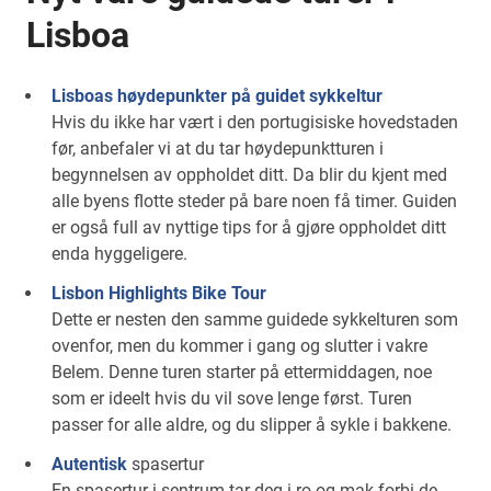
Lisboa
Lisboas høydepunkter på guidet sykkeltur
Hvis du ikke har vært i den portugisiske hovedstaden
før, anbefaler vi at du tar høydepunktturen i
begynnelsen av oppholdet ditt. Da blir du kjent med
alle byens flotte steder på bare noen få timer. Guiden
er også full av nyttige tips for å gjøre oppholdet ditt
enda hyggeligere.
Lisbon Highlights Bike Tour
Dette er nesten den samme guidede sykkelturen som
ovenfor, men du kommer i gang og slutter i vakre
Belem. Denne turen starter på ettermiddagen, noe
som er ideelt hvis du vil sove lenge først. Turen
passer for alle aldre, og du slipper å sykle i bakkene.
Autentisk
spasertur
En spasertur i sentrum tar deg i ro og mak forbi de