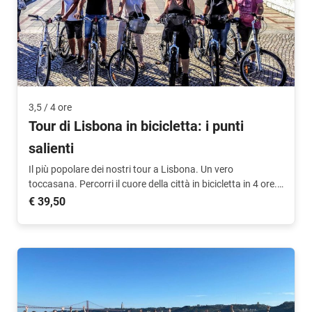
3,5 / 4 ore
Tour di Lisbona in bicicletta: i punti
salienti
Il più popolare dei nostri tour a Lisbona. Un vero
toccasana. Percorri il cuore della città in bicicletta in 4 ore.
Con guida di lingua olandese.
€ 39,50