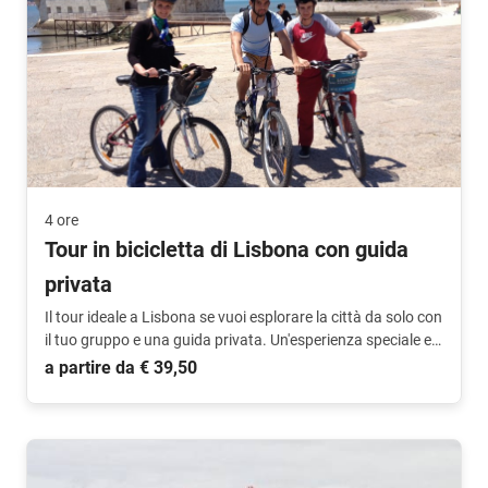
4 ore
Tour in bicicletta di Lisbona con guida
privata
Il tour ideale a Lisbona se vuoi esplorare la città da solo con
il tuo gruppo e una guida privata. Un'esperienza speciale e
unica!
a partire da € 39,50