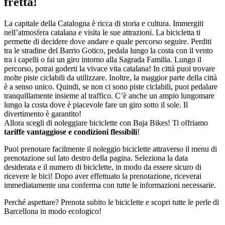
fretta!
La capitale della Catalogna è ricca di storia e cultura. Immergiti
nell’atmosfera catalana e visita le sue attrazioni. La bicicletta ti
permette di decidere dove andare e quale percorso seguire. Perditi
tra le stradine del Barrio Gotico, pedala lungo la costa con il vento
tra i capelli o fai un giro intorno alla Sagrada Familia. Lungo il
percorso, potrai goderti la vivace vita catalana! In città puoi trovare
molte piste ciclabili da utilizzare. Inoltre, la maggior parte della città
è a senso unico. Quindi, se non ci sono piste ciclabili, puoi pedalare
tranquillamente insieme al traffico. C’è anche un ampio lungomare
lungo la costa dove è piacevole fare un giro sotto il sole. Il
divertimento è garantito!
Allora scegli di noleggiare biciclette con Baja Bikes! Ti offriamo
tariffe vantaggiose e condizioni flessibili
!
Puoi prenotare facilmente il noleggio biciclette attraverso il menu di
prenotazione sul lato destro della pagina. Seleziona la data
desiderata e il numero di biciclette, in modo da essere sicuro di
ricevere le bici! Dopo aver effettuato la prenotazione, riceverai
immediatamente una conferma con tutte le informazioni necessarie.
Perché aspettare? Prenota subito le biciclette e scopri tutte le perle di
Barcellona in modo ecologico!