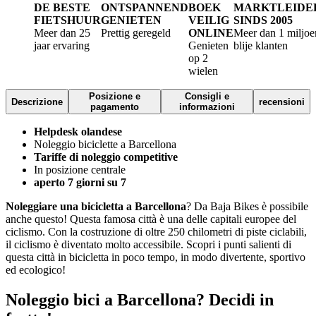
DE BESTE
ONTSPANNEND
BOEK
MARKTLEIDE
FIETSHUUR
GENIETEN
VEILIG
SINDS 2005
Meer dan 25
Prettig geregeld
ONLINE
Meer dan 1 miljoe
jaar ervaring
Genieten
blije klanten
op 2
wielen
Posizione e
Consigli e
Descrizione
recensioni
pagamento
informazioni
Helpdesk olandese
Noleggio biciclette a Barcellona
Tariffe di noleggio competitive
In posizione centrale
aperto 7 giorni su 7
Noleggiare una bicicletta a Barcellona
? Da Baja Bikes è possibile
anche questo! Questa famosa città è una delle capitali europee del
ciclismo. Con la costruzione di oltre 250 chilometri di piste ciclabili,
il ciclismo è diventato molto accessibile. Scopri i punti salienti di
questa città in bicicletta in poco tempo, in modo divertente, sportivo
ed ecologico!
Noleggio bici a Barcellona? Decidi in