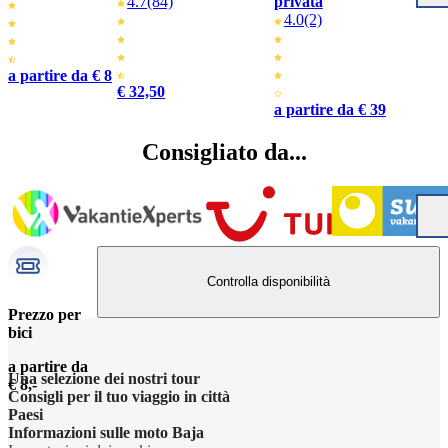
4.7
(84)
privata
4.0
(2)
a partire da € 8
€ 32,50
a partire da € 39
Consigliato da...
Controlla disponibilità
Prezzo per
bici
a partire da
Una selezione dei nostri tour
€ 8,-
Consigli per il tuo viaggio in città
Paesi
Informazioni sulle moto Baja