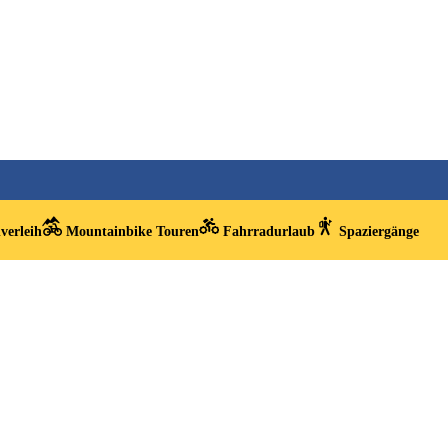
verleih
Mountainbike Touren
Fahrradurlaub
Spaziergänge