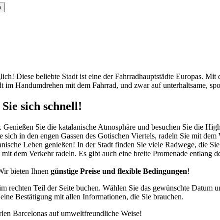
n
glich! Diese beliebte Stadt ist eine der Fahrradhauptstädte Europas. 
dt im Handumdrehen mit dem Fahrrad, und zwar auf unterhaltsame, spo
ie sich schnell!
r. Genießen Sie die katalanische Atmosphäre und besuchen Sie die High
 sich in den engen Gassen des Gotischen Viertels, radeln Sie mit dem
nische Leben genießen! In der Stadt finden Sie viele Radwege, die Sie 
mit dem Verkehr radeln. Es gibt auch eine breite Promenade entlang d
 Wir bieten Ihnen
günstige Preise und flexible Bedingungen
!
m rechten Teil der Seite buchen. Wählen Sie das gewünschte Datum und
ine Bestätigung mit allen Informationen, die Sie brauchen.
rlen Barcelonas auf umweltfreundliche Weise!