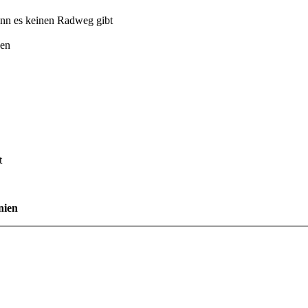
enn es keinen Radweg gibt
gen
t
nien