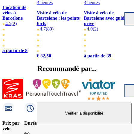
3 heures
3 heures
Location de
vélos à
Visite à vélo de
Visite à vélo de
Barcelone
Barcelone : les points
Barcelone avec guide
4.5
(2)
forts
privé
4.7
(80)
4.0
(2)
à partir de 8
€ 32,50
à partir de 39
Recommandé par...
Vérifier la disponibilité
Prix par
Durée
vélo
s/o