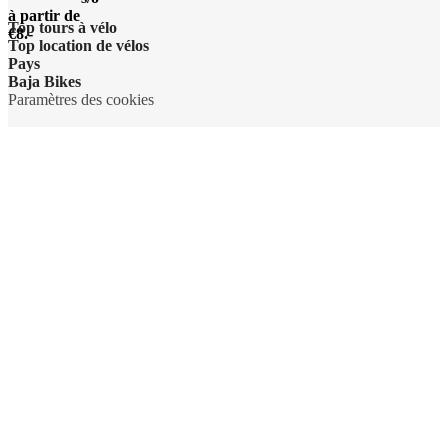
à partir de
Top tours à vélo
€8.-
Top location de vélos
Pays
Baja Bikes
Paramètres des cookies