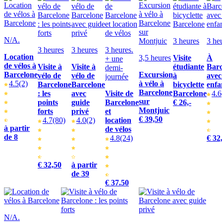
N/A.
3 heures
3 he
3 heures
3 heures
3 heures.
Location
3,5 heures
Visite
À
+ une
de vélos à
Visite à
Visite à
étudiante
Barc
demi-
Barcelone
Excursion
vélo de
vélo de
à
avec
journée
4.5
(2)
à vélo à
Barcelone
Barcelone
bicyclette
enfa
Barcelone
: les
avec
Visite de
Barcelone
4.6
sur
points
guide
Barcelone
€ 26,-
Montjuic
forts
privé
et
€ 39,50
4.7
(80)
4.0
(2)
location
à partir
de vélos
de 8
4.8
(24)
€ 32
€ 32,50
à partir
de 39
€ 37.50
N/A.